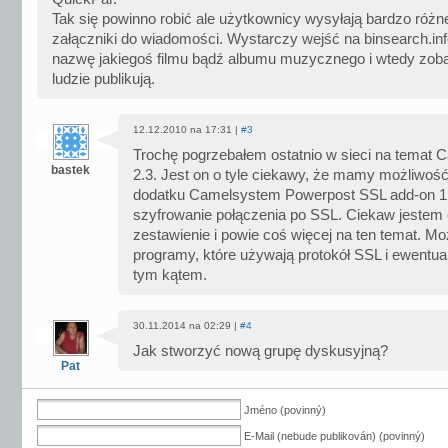
Tak się powinno robić ale użytkownicy wysyłają bardzo różne 
załączniki do wiadomości. Wystarczy wejść na binsearch.inf
nazwę jakiegoś filmu bądź albumu muzycznego i wtedy zoba
ludzie publikują.
12.12.2010 na 17:31 |
#3
Trochę pogrzebałem ostatnio w sieci na temat
bastek
2.3. Jest on o tyle ciekawy, że mamy możliwość
dodatku Camelsystem Powerpost SSL add-on 1.2
szyfrowanie połączenia po SSL. Ciekaw jestem c
zestawienie i powie coś więcej na ten temat. Mo
programy, które używają protokół SSL i ewentual
tym kątem.
30.11.2014 na 02:29 |
#4
Jak stworzyć nową grupę dyskusyjną?
Pat
Jméno (povinný)
E-Mail (nebude publikován) (povinný)