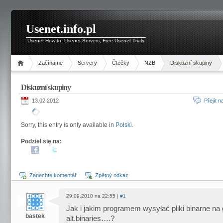
Usenet.info.pl
Usenet How to, Usenet Servers, Free Usenet Trials
Začínáme
Servery
Čtečky
NZB
Diskuzní skupiny
Diskuzní skupiny
13.02.2012
Přejít 
Sorry, this entry is only available in
Polski
.
Podziel się na:
Zanechte komentář
Zpětný odkaz
29.09.2010 na 22:55 |
#1
Jak i jakim programem wysyłać pliki binarne na
bastek
alt.binaries….?