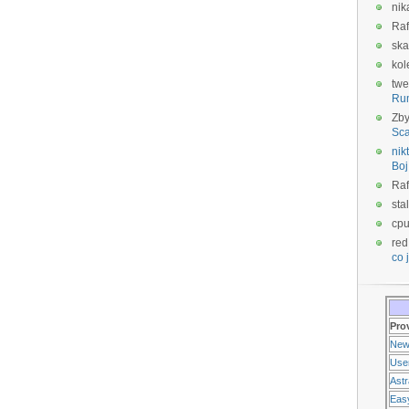
nik
Raf
ska
kol
twe
Ru
Zb
Sca
nikt
Boj
Raf
sta
cp
red
co j
Pro
New
Use
Ast
Eas