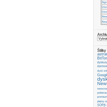
Ngr
Use
Usen
New
New
Archi
Štítky
astr
BitTor
dyskus
darmow
dysk onl
Googl
dys
News
newsrea
pobiera
premium
płatny u
SOPA