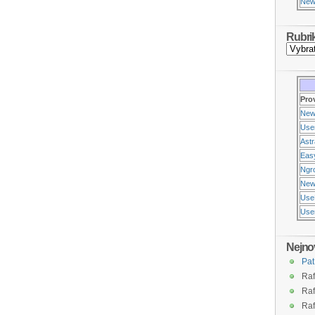
New
Rubri
Pro
New
Use
Ast
Eas
Ngr
New
Use
Usen
Nejno
Pat
Raf
Raf
Raf