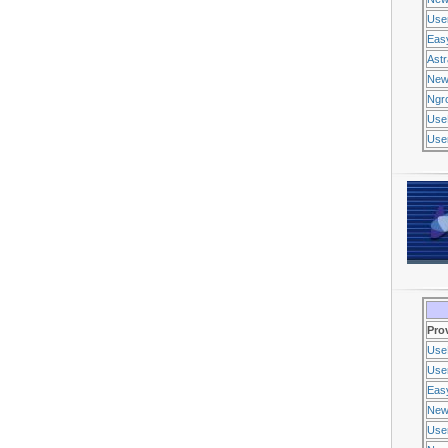
Use
Eas
Ast
New
Ngr
Use
Usen
Pro
Use
Usen
Eas
New
Use