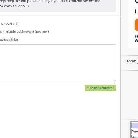
ejstracji nie ma prawnie nic, jedyne na co mozna sie dostac
o chca ze vipa :-/
o (povinný)
il (nebude publikován) (povinný)
ová stránka
Hledat:
Pro
New