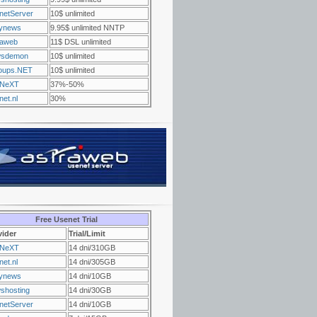
netServer
10$ unlimited
ynews
9.95$ unlimited NNTP
raweb
11$ DSL unlimited
sdemon
10$ unlimited
oups.NET
10$ unlimited
NeXT
37%-50%
et.nl
30%
Free Usenet Trial
vider
Trial/Limit
NeXT
14 dni/310GB
et.nl
14 dni/305GB
ynews
14 dni/10GB
shosting
14 dni/30GB
netServer
14 dni/10GB