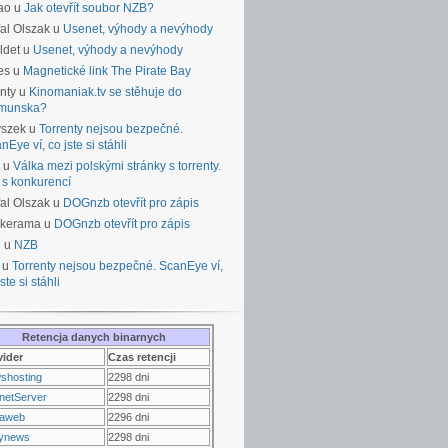
ao u
Jak otevřít soubor NZB?
al Olszak u
Usenet, výhody a nevýhody
ldet u
Usenet, výhody a nevýhody
es u
Magnetické link The Pirate Bay
nty u
Kinomaniak.tv se stěhuje do
munska?
yszek u
Torrenty nejsou bezpečné.
nEye ví, co jste si stáhli
u
Válka mezi polskými stránky s torrenty.
 s konkurencí
al Olszak u
DOGnzb otevřít pro zápis
lkerama u
DOGnzb otevřít pro zápis
u u
NZB
 u
Torrenty nejsou bezpečné. ScanEye ví,
ste si stáhli
Retencja danych binarnych
vider
Czas retencji
shosting
2298 dni
netServer
2298 dni
raweb
2296 dni
ynews
2298 dni