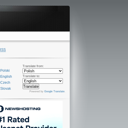
RSS
Translate from:
Polski
Translate to:
English
Czech
Slovak
Powered by
Google Translate
.