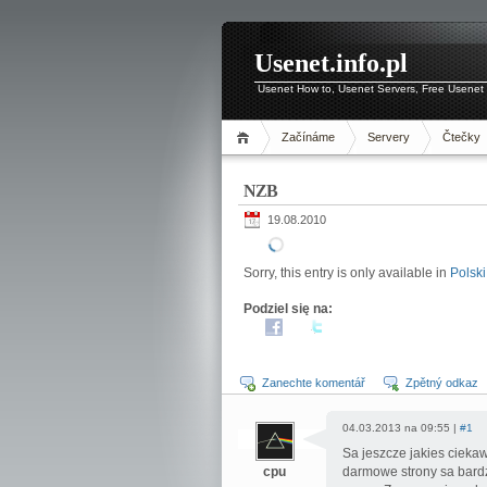
Usenet.info.pl
Usenet How to, Usenet Servers, Free Usenet 
Začínáme
Servery
Čtečky
NZB
19.08.2010
Sorry, this entry is only available in
Polski
Podziel się na:
Zanechte komentář
Zpětný odkaz
04.03.2013 na 09:55 |
#1
Sa jeszcze jakies cieka
cpu
darmowe strony sa bardz