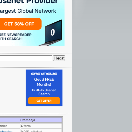
Promocja
vider
Oferta
shosting
9.99$ unlimited