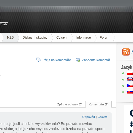
Trials
NZB
Diskuzní skupiny
Cvičení
Informace
Forum
Přejít na komentáře
Zanechte komentář
Jazyk
.
Zpětné odkazy (0)
Komentáře (1)
Odpověd
|
Citovat
we opcje jesli chodzi o wyszukiwanie? Bo prawde mowiac
o slabe, a jak juz chcemy cos znalezc to trzeba na prawde sporo