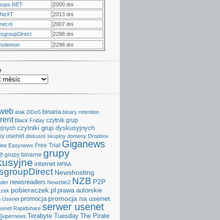
oups.NET
2000 dni
NeXT
2013 dni
et.nl
2007 dni
sgroupDirect
2298 dni
sdemon
2298 dni
v
aweb
binaria
atak DDoS
binary retention
rent
czytnik grup
Black Friday
czytniki grup dyskusyjnych
yjnych
y usenet
diskusní skupiny
domeny
Dropbox
Giganews
Free Trial
ine
Easynews
grupy
e
grupy binarne
kusyjne
internet
MPAA
groupDirect
Newshosting
NZB
P2P
newsreaders
der
Newzbin2
pobieraczek.pl
prawa autorskie
czek
promocja na usenet
promocja
 Usenet
serwer usenet
senet
Rapidshare
Terabyte Tuesday
The Pirate
Supernews