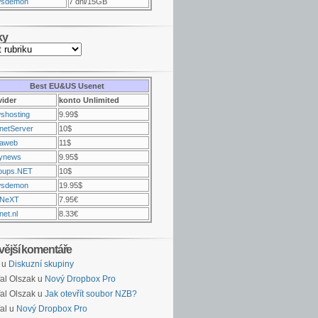
sdemon
7 dni/15GB
ky
Best EU&US Usenet
vider
konto Unlimited
shosting
9.99$
netServer
10$
raweb
11$
ynews
9.95$
oups.NET
10$
sdemon
19.95$
NeXT
7.95€
et.nl
8.33€
vější komentáře
u
Diskuzní skupiny
al Olszak u
Nový Dropbox Pro
al Olszak u
Jak otevřít soubor NZB?
al u
Nový Dropbox Pro