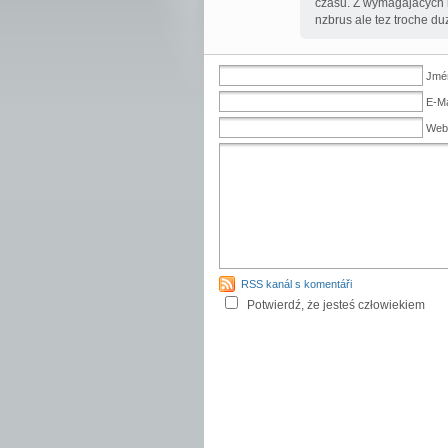
czasu. Z wymagajacych r
nzbrus ale tez troche duz
Jmén
E-Ma
Web
RSS kanál s komentáři
Potwierdź, że jesteś człowiekiem