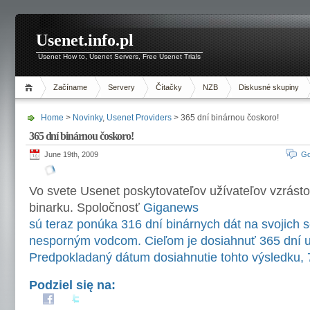
Usenet.info.pl
Usenet How to, Usenet Servers, Free Usenet Trials
Začíname
Servery
Čítačky
NZB
Diskusné skupiny
Home
>
Novinky
,
Usenet Providers
> 365 dní binárnou čoskoro!
365 dní binárnou čoskoro!
June 19th, 2009
Go
Vo svete Usenet poskytovateľov užívateľov vzrástol
binarku. Spoločnosť
Giganews
sú teraz ponúka 316 dní binárnych dát na svojich s
nesporným vodcom. Cieľom je dosiahnuť 365 dní 
Predpokladaný dátum dosiahnutie tohto výsledku, 
Podziel się na: