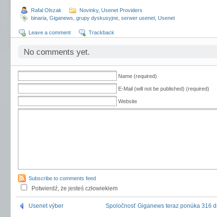
Rafal Olszak
Novinky
,
Usenet Providers
binaria
,
Giganews
,
grupy dyskusyjne
,
serwer usenet
,
Usenet
Leave a comment
Trackback
No comments yet.
Name (required)
E-Mail (will not be published) (required)
Website
Subscribe to comments feed
Potwierdź, że jesteś człowiekiem
Usenet výber
Spoločnosť Giganews teraz ponúka 316 d