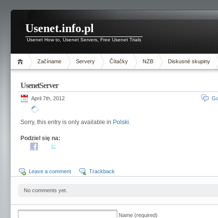
Usenet.info.pl
Usenet How to, Usenet Servers, Free Usenet Trials
Začíname
Servery
Čítačky
NZB
Diskusné skupiny
UsenetServer
April 7th, 2012
Go
Sorry, this entry is only available in
Polski
.
Podziel się na:
Leave a comment
Trackback
No comments yet.
Name (required)