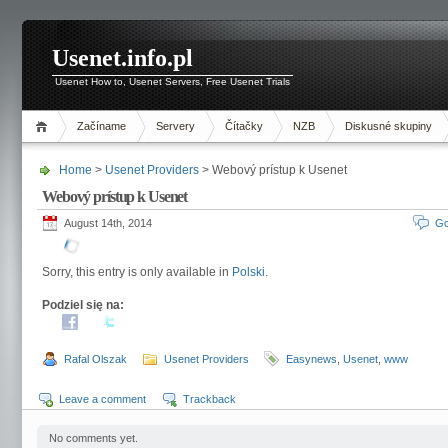
Usenet.info.pl
Usenet How to, Usenet Servers, Free Usenet Trials
Začíname
Servery
Čítačky
NZB
Diskusné skupiny
Home
>
Usenet Providers
> Webový prístup k Usenet
Webový prístup k Usenet
August 14th, 2014
Go
Sorry, this entry is only available in
Polski
.
Podziel się na:
Rafal Olszak
Usenet Providers
Easynews
,
Usenet
,
www
Leave a comment
Trackback
No comments yet.