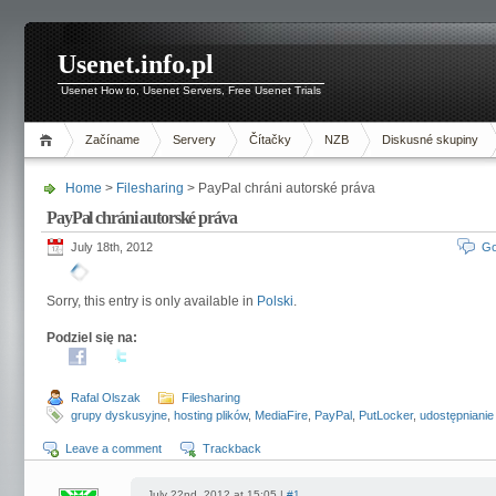
Usenet.info.pl
Usenet How to, Usenet Servers, Free Usenet Trials
Začíname
Servery
Čítačky
NZB
Diskusné skupiny
Home
>
Filesharing
> PayPal chráni autorské práva
PayPal chráni autorské práva
July 18th, 2012
Go
Sorry, this entry is only available in
Polski
.
Podziel się na:
Rafal Olszak
Filesharing
grupy dyskusyjne
,
hosting plików
,
MediaFire
,
PayPal
,
PutLocker
,
udostępnianie
Leave a comment
Trackback
July 22nd, 2012 at 15:05 |
#1