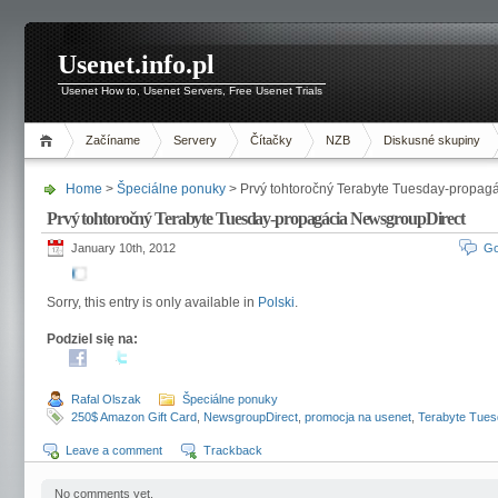
Usenet.info.pl
Usenet How to, Usenet Servers, Free Usenet Trials
Začíname
Servery
Čítačky
NZB
Diskusné skupiny
Home
>
Špeciálne ponuky
> Prvý tohtoročný Terabyte Tuesday-propag
Prvý tohtoročný Terabyte Tuesday-propagácia NewsgroupDirect
January 10th, 2012
Go
Sorry, this entry is only available in
Polski
.
Podziel się na:
Rafal Olszak
Špeciálne ponuky
250$ Amazon Gift Card
,
NewsgroupDirect
,
promocja na usenet
,
Terabyte Tues
Leave a comment
Trackback
No comments yet.