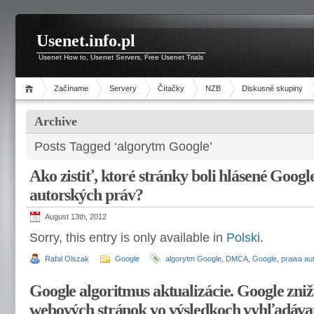
Usenet.info.pl
Usenet How to, Usenet Servers, Free Usenet Trials
Začíname
Servery
Čítačky
NZB
Diskusné skupiny
Archive
Posts Tagged ‘algorytm Google’
Ako zistiť, ktoré stránky boli hlásené Googl
autorských práv?
August 13th, 2012
Sorry, this entry is only available in
Polski
.
Rafal Olszak
Google
algorytm Google
,
DMCA
,
Google
,
prawa aut
Google algoritmus aktualizácie. Google zniž
webových stránok vo výsledkoch vyhľadávan