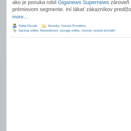
ako je ponuka robil
Giganews
Supernews
zároveň l
prémiovom segmente. Iní lákať zákazníkov predlž
more…
Rafal Olszak
Novinky
,
Usenet Providers
backup online
,
Newsdemon
,
storage online
,
Usenet
,
usenet provider