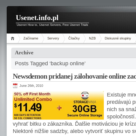
Usenet.info.pl
Usenet How to, Usenet Servers, Free Usenet Trials
Začíname
Servery
Čítačky
NZB
Diskusné skupiny
Archive
Posts Tagged ‘backup online’
Newsdemon pridanej zálohovanie online z
June 26th, 2010
Existuje mn
predávajú p
nich sa snaž
spoločností
vyhrať bitku o zákazníka. Ďalšie motiváciou je kríz
Niektoré nižšie sadzby, alebo vytvoriť skupinu vo 