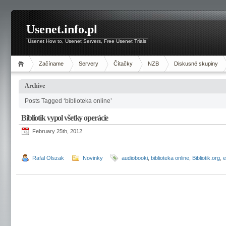
Usenet.info.pl
Usenet How to, Usenet Servers, Free Usenet Trials
Začíname
Servery
Čítačky
NZB
Diskusné skupiny
Archive
Posts Tagged ‘biblioteka online’
Bibliotik vypol všetky operácie
February 25th, 2012
Rafal Olszak
Novinky
audiobooki
,
biblioteka online
,
Bibliotik.org
,
e