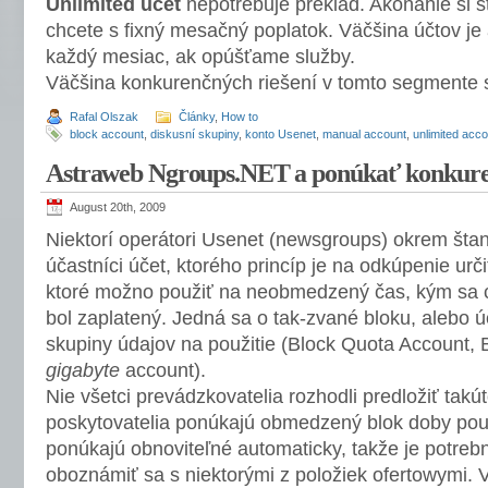
Unlimited účet
nepotrebuje preklad. Akonáhle si 
chcete s fixný mesačný poplatok. Väčšina účtov j
každý mesiac, ak opúšťame služby.
Väčšina konkurenčných riešení v tomto segmente 
Rafal Olszak
Články
,
How to
block account
,
diskusní skupiny
,
konto Usenet
,
manual account
,
unlimited acc
Astraweb Ngroups.NET a ponúkať konkure
August 20th, 2009
Niektorí operátori Usenet (newsgroups) okrem šta
účastníci účet, ktorého princíp je na odkúpenie urč
ktoré možno použiť na neobmedzený čas, kým sa ce
bol zaplatený. Jedná sa o tak-zvané bloku, alebo ú
skupiny údajov na použitie (Block Quota Account, 
gigabyte
account).
Nie všetci prevádzkovatelia rozhodli predložiť takú
poskytovatelia ponúkajú obmedzený blok doby použi
ponúkajú obnoviteľné automaticky, takže je potreb
oboznámiť sa s niektorými z položiek ofertowymi. V