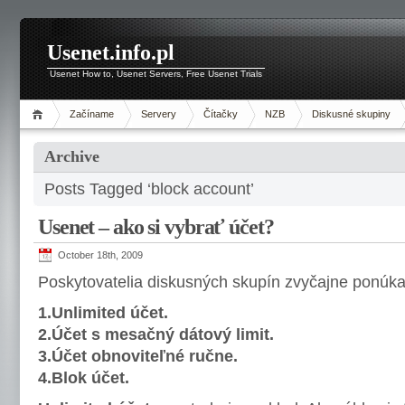
Usenet.info.pl
Usenet How to, Usenet Servers, Free Usenet Trials
Začíname
Servery
Čítačky
NZB
Diskusné skupiny
Archive
Posts Tagged ‘block account’
Usenet – ako si vybrať účet?
October 18th, 2009
Poskytovatelia diskusných skupín zvyčajne ponúkajú
1.Unlimited účet.
2.Účet s mesačný dátový limit.
3.Účet obnoviteľné ručne.
4.Blok účet.