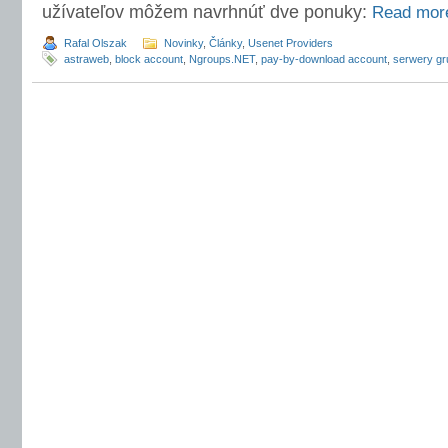
užívateľov môžem navrhnúť dve ponuky:
Read mo
Rafal Olszak
Novinky
,
Články
,
Usenet Providers
astraweb
,
block account
,
Ngroups.NET
,
pay-by-download account
,
serwery gr