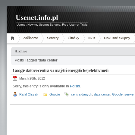
Usenet.info.pl
Usenet How to, Usenet Servers, Free Usenet Trials
Začíname
Servery
Čítačky
NZB
Diskusné skupiny
Archive
Posts Tagged ‘data center’
Google dátové centrá sú majstri energetickej efektívnosti
March 28th, 2012
Sorry, this entry is only available in
Polski
.
Rafal Olszak
Google
centra danych
,
data center
,
Google
,
serwer