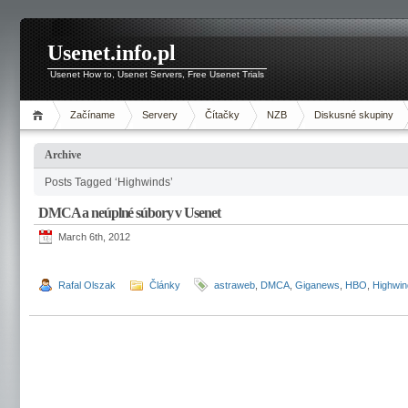
Usenet.info.pl
Usenet How to, Usenet Servers, Free Usenet Trials
Začíname
Servery
Čítačky
NZB
Diskusné skupiny
Archive
Posts Tagged ‘Highwinds’
DMCA a neúplné súbory v Usenet
March 6th, 2012
Rafal Olszak
Články
astraweb
,
DMCA
,
Giganews
,
HBO
,
Highwin