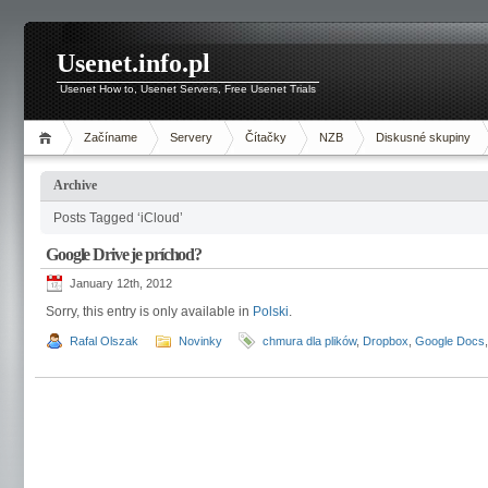
Usenet.info.pl
Usenet How to, Usenet Servers, Free Usenet Trials
Začíname
Servery
Čítačky
NZB
Diskusné skupiny
Archive
Posts Tagged ‘iCloud’
Google Drive je príchod?
January 12th, 2012
Sorry, this entry is only available in
Polski
.
Rafal Olszak
Novinky
chmura dla plików
,
Dropbox
,
Google Docs