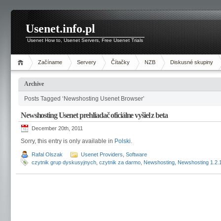
Usenet.info.pl
Usenet How to, Usenet Servers, Free Usenet Trials
Začíname
Servery
Čítačky
NZB
Diskusné skupiny
Archive
Posts Tagged ‘Newshosting Usenet Browser’
Newshosting Usenet prehliadač oficiálne vyšiel z beta
December 20th, 2011
Sorry, this entry is only available in
Polski
.
Rafal Olszak
Usenet Providers
,
Software
czytnik grup dyskusyjnych
,
czytnik za darmo
,
Newshosting
,
Newshosting 1.2.