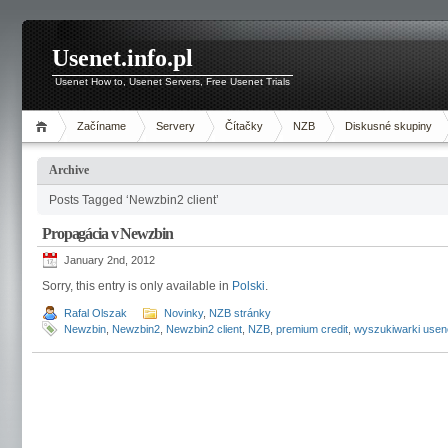
Usenet.info.pl
Usenet How to, Usenet Servers, Free Usenet Trials
Začíname
Servery
Čítačky
NZB
Diskusné skupiny
Archive
Posts Tagged ‘Newzbin2 client’
Propagácia v Newzbin
January 2nd, 2012
Sorry, this entry is only available in
Polski
.
Rafal Olszak
Novinky
,
NZB stránky
Newzbin
,
Newzbin2
,
Newzbin2 client
,
NZB
,
premium credit
,
wyszukiwarki use