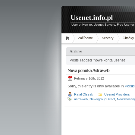
Usenet.info.pl
Usenet How to, Usenet Servers, Free Usenet 
Začíname
Servery
Čítačky
Archive
Posts Tagged ‘nowe konta usenet’
Nová ponuka Astraweb
February 16th, 2012
Sorry, this entry is only available in
Polski
Rafal Olszak
Usenet Providers
astraweb
,
NewsgroupDirect
,
Newshostin