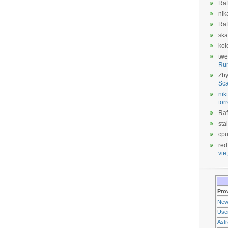
Raf
nik
Raf
ska
kol
twe
Ru
Zb
Sca
nikt
tor
Raf
sta
cp
red
vie,
Pro
New
Use
Ast