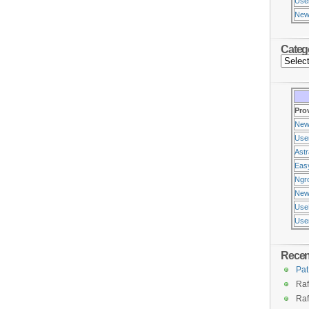
Use
New
Categ
Pro
New
Use
Ast
Eas
Ngr
New
Use
Usen
Rece
Pat
Raf
Raf