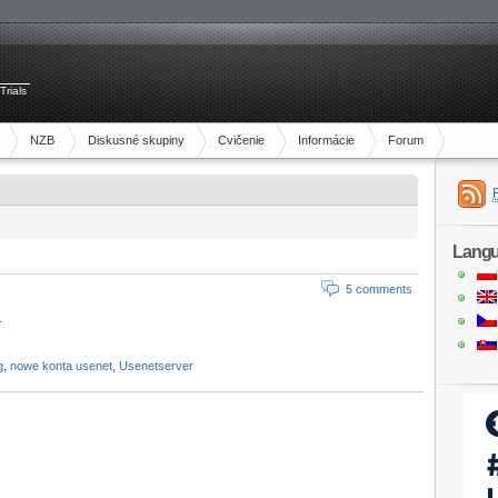
Trials
NZB
Diskusné skupiny
Cvičenie
Informácie
Forum
Lang
5 comments
.
g
,
nowe konta usenet
,
Usenetserver