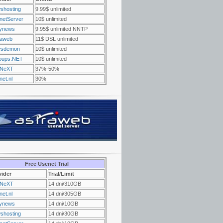
shosting
9.99$ unlimited
netServer
10$ unlimited
ynews
9.95$ unlimited NNTP
raweb
11$ DSL unlimited
sdemon
10$ unlimited
oups.NET
10$ unlimited
NeXT
37%-50%
et.nl
30%
Free Usenet Trial
vider
Trial/Limit
NeXT
14 dni/310GB
et.nl
14 dni/305GB
ynews
14 dni/10GB
shosting
14 dni/30GB