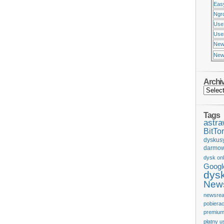
Eas
Ngr
Use
Usen
New
New
Archi
Tags
astr
BitTor
dyskus
darmow
dysk onl
Googl
dys
News
newsrea
pobiera
premium
płatny u