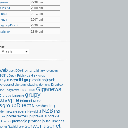
ynews
2298 dni
oups.NET
2000 dni
NeXT
2013 dni
et.nl
2007 dni
sgroupDirect
2298 dni
sdemon
2298 dni
ves
aweb
binaria
atak DDoS
binary retention
rent
czytnik grup
Black Friday
czytniki grup dyskusyjnych
yjnych
y usenet
diskusní skupiny
domeny
Dropbox
Giganews
Free Trial
ine
Easynews
grupy
e
grupy binarne
kusyjne
internet
MPAA
groupDirect
Newshosting
NZB
P2P
newsreaders
der
Newzbin2
pobieraczek.pl
prawa autorskie
czek
promocja na usenet
promocja
 Usenet
serwer usenet
senet
Rapidshare