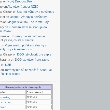
al on
Nový Dropbox Pro
ao on
Ako otvoriť súbor NZB?
al Olszak on
Usenet, výhody a nevýhody
ldet on
Usenet, výhody a nevýhody
es on
Magnetické link The Pirate Bay
nty on
Kinomaniak.tv sa sťahuje do
munska?
yszek on
Torrenty nie sú bezpečné.
nEye vie, čo ste si stiahli
on
Vojna medzi poľskými stránky s
renty. Boj s konkurenciou
al Olszak on
DOGnzb otvoriť pre zápis
lkerama on
DOGnzb otvoriť pre zápis
u on
NZB
 on
Torrenty nie sú bezpečné. ScanEye
 čo ste si stiahli
Retencja danych binarnych
vider
Czas retencji
shosting
2298 dni
netServer
2298 dni
raweb
2296 dni