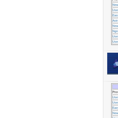
New
Use
Eas
Ast
New
Ngr
Use
Usen
Pro
Use
Usen
Eas
New