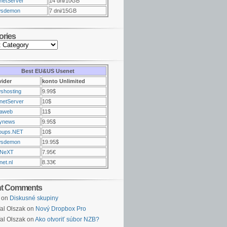
netServer
14 dni/10GB
sdemon
7 dni/15GB
ories
Best EU&US Usenet
vider
konto Unlimited
shosting
9.99$
netServer
10$
raweb
11$
ynews
9.95$
oups.NET
10$
sdemon
19.95$
NeXT
7.95€
et.nl
8.33€
nt Comments
on
Diskusné skupiny
al Olszak on
Nový Dropbox Pro
al Olszak on
Ako otvoriť súbor NZB?