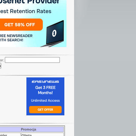
or:
Promocja
vider
Oferta