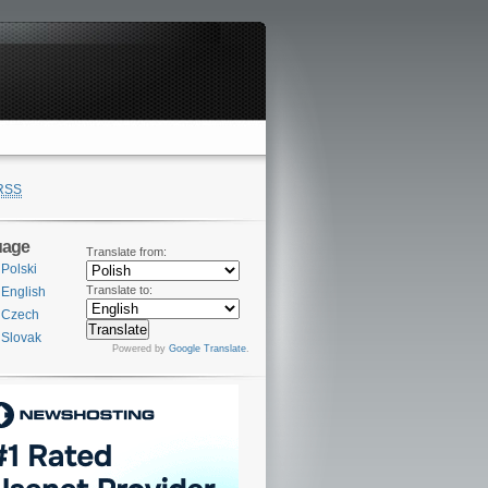
RSS
uage
Translate from:
Polski
Translate to:
English
Czech
Slovak
Powered by
Google Translate
.