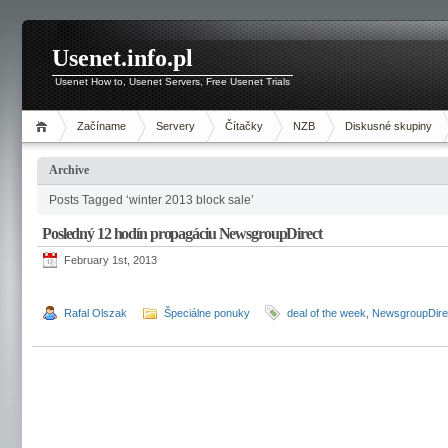
Usenet.info.pl
Usenet How to, Usenet Servers, Free Usenet Trials
Začíname
Servery
Čítačky
NZB
Diskusné skupiny
Archive
Posts Tagged ‘winter 2013 block sale’
Posledný 12 hodín propagáciu NewsgroupDirect
February 1st, 2013
Rafal Olszak
Špeciálne ponuky
deal of the week
,
NewsgroupDire