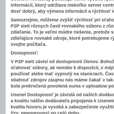
informácií, ktorý udržiava niekoľko server cent
dosť dobrý, aby výmena informácií a rýchlosť i
Samozrejme, môžeme zvýšiť rýchlosť pri sťah
P2P sietí rôznych častí rovnakého súboru z rôz
zdieľanie. To je veľmi múdre riešenie, pretože s
zdieľajúce rovnaké zdroje, ktoré potrebujeme r
svojho počítača.
Dostupnosť:
V P2P sieti závisí od dostupnosti členov. Boh
sťahovať súbory, ak nemáte k dispozícii, v máj
používať alebo mať vypnutý na staniciach. Čas
stiahnuť zdrojov záujmu nás máme čakať v tak-
bola prekročená povolená suma v uploadow pou
Usenet Dostupnosť je závislá od našich dodávat
a kvalitu nášho dodávateľa pripojenia k Usenet
kvalita hovoru je vysoká a zabezpečenie využi
(tzv. newsgroups) po celú dobu.