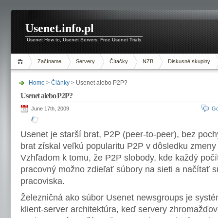
Usenet.info.pl
Usenet How to, Usenet Servers, Free Usenet Trials
Začíname
Servery
Čítačky
NZB
Diskusné skupiny
Home
>
Články
> Usenet alebo P2P?
Usenet alebo P2P?
June 17th, 2009
Go
Usenet je starší brat, P2P (peer-to-peer), bez poch
brat získal veľkú popularitu P2P v dôsledku zmeny 
Vzhľadom k tomu, že P2P slobody, kde každý počíta
pracovný možno zdieľať súbory na sieti a načítať s
pracoviska.
Železničná ako súbor Usenet newsgroups je systé
klient-server architektúra, keď servery zhromažďov