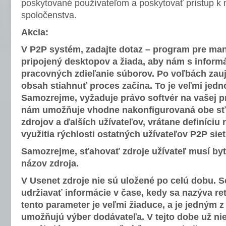
poskytované používateľom a poskytovať prístup k 
spoločenstva.
Akcia:
V P2P systém, zadajte dotaz – program pre man
pripojený desktopov a žiada, aby nám s infor
pracovných zdieľanie súborov. Po voľbách za
obsah stiahnuť proces začína. To je veľmi jedno
Samozrejme, vyžaduje právo softvér na vašej pr
nám umožňuje vhodne nakonfigurovaná obe sťa
zdrojov a ďalších užívateľov, vrátane definíciu 
využitia rýchlosti ostatných užívateľov P2P sietí
Samozrejme, sťahovať zdroje užívateľ musí by
názov zdroja.
V Usenet zdroje nie sú uložené po celú dobu. 
udržiavať informácie v čase, kedy sa nazýva re
tento parameter je veľmi žiaduce, a je jedným z 
umožňujú výber dodávateľa. V tejto dobe už nie