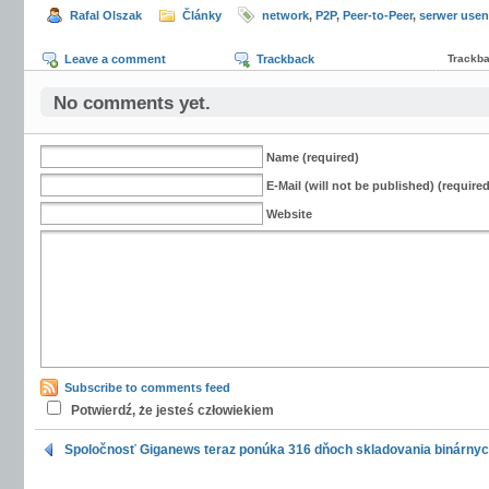
Rafal Olszak
Články
network
,
P2P
,
Peer-to-Peer
,
serwer usen
Leave a comment
Trackback
Trackba
No comments yet.
Name (required)
E-Mail (will not be published) (required
Website
Subscribe to comments feed
Potwierdź, że jesteś człowiekiem
Spoločnosť Giganews teraz ponúka 316 dňoch skladovania binárnyc