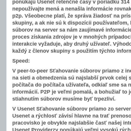
ponúkajú Usenet retenčné časy v poriadku 314 
nepoužívajte mená a nenašla informácie rovn
p2p. Všeobecne platí, že správa žiadosť na prí
skupiny, a ak nie sú k dispozícii používateľom,
súborov na server sa nám zaujímavé informácie
proces získania zdrojov je v mnohých prípadoc
interakcie vyžaduje, aby druhý užívateľ. Výhodo
každý z členov skupiny s použitím týchto inform
Speed:
V peer-to-peer Sťahovanie súborov priamo z in
na sieti a obmedzenia sú najslabší prvok celej 
počítača do počítača užívateľa, odkiaľ sme sa
informácií. P2P je veľmi pomalá, a bohužiaľ to 
stiahnutím súborov musíme byť trpezliví.
V Usenet Sťahovanie súborov priamo zo server
Usenet a rýchlosť závisí hlavne na trať prenoso
pracovisko je obvykle najslabšie časť našej int
Usenet Providerzy ponúkajú veľmi vysokú rých