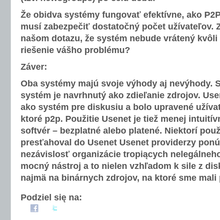
Že obidva systémy fungovať efektívne, ako P2P
musí zabezpečiť dostatočný počet užívateľov. 
našom dotazu, že systém nebude vrátený kvôli
riešenie vášho problému?
Záver:
Oba systémy majú svoje výhody aj nevýhody. Si
systém je navrhnutý ako zdieľanie zdrojov. Us
ako systém pre diskusiu a bolo upravené užívat
ktoré p2p. Použitie Usenet je tiež menej intuití
softvér – bezplatné alebo platené. Niektorí použ
presťahoval do Usenet Usenet providerzy ponú
nezávislosť organizácie tropiących nelegálneho
mocný nástroj a to nielen vzhľadom k sile z di
najmä na binárnych zdrojov, na ktoré sme mali 
Podziel się na: