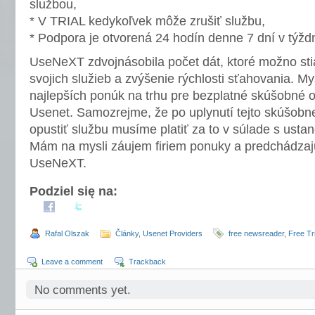
službou,
* V TRIAL kedykoľvek môže zrušiť službu,
* Podpora je otvorená 24 hodín denne 7 dní v týždn
UseNeXT zdvojnásobila počet dát, ktoré možno st
svojich služieb a zvýšenie rýchlosti sťahovania. My
najlepších ponúk na trhu pre bezplatné skúšobné o
Usenet. Samozrejme, že po uplynutí tejto skúšobn
opustiť službu musíme platiť za to v súlade s usta
Mám na mysli záujem firiem ponuky a predchádzajú
UseNeXT.
Podziel się na:
Rafal Olszak
Články
,
Usenet Providers
free newsreader
,
Free Tri
Leave a comment
Trackback
No comments yet.