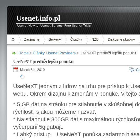
Usenet.info.pl
Usenet How to, Usenet Servers, Free Usenet Trials
Začíname
Servery
Čítačky
NZB
Diskusné skupiny
Home
>
Články
,
Usenet Providers
> UseNeXT predloží lepšiu ponuku
UseNeXT predloží lepšiu ponuku
March 8th, 2010
Go
UseNeXT jedným z lídrov na trhu pre prístup k Us
webu. Okrem dizajnu k zmenám v ponuke. V tejto
* 5 GB dát na stránku pre stiahnutie v skúšobnej 
rýchlosť, s akou môžeme nazvať,
* Na stiahnutie 300GB dát s maximálnou rýchlosťou
vyčerpaní 5gigabajt,
* Ľahký prístup – UseNeXT ponúka zadarmo hlásat