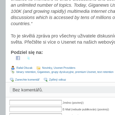
an unlimited number of topics. Today, Giganews U
100K (and growing rapidly) multimedia Internet cha
discussions which is accessed by tens of millions 
countries.“
To je skvělá zpráva pro všechny uživatele diskusní
světa. Přečtěte si více o Usenet na našich webový
Podziel się na:
Rafal Olszak
Novinky
,
Usenet Providers
binary retention
,
Giganews
,
grupy dyskusyjne
,
premium Usenet
,
text retention
Zanechte komentář
Zpětný odkaz
Bez komentářů.
Jméno (povinný)
E-Mail (nebude publikován) (povinný)