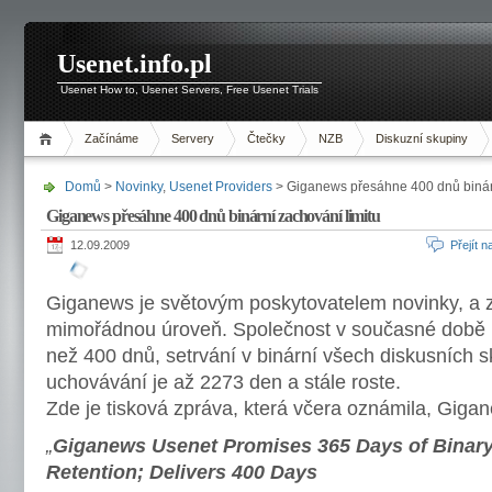
Usenet.info.pl
Usenet How to, Usenet Servers, Free Usenet Trials
Začínáme
Servery
Čtečky
NZB
Diskuzní skupiny
Domů
>
Novinky
,
Usenet Providers
> Giganews přesáhne 400 dnů binárn
Giganews přesáhne 400 dnů binární zachování limitu
12.09.2009
Přejít 
Giganews je světovým poskytovatelem novinky, a 
mimořádnou úroveň. Společnost v současné době 
než 400 dnů, setrvání v binární všech diskusních 
uchovávání je až 2273 den a stále roste.
Zde je tisková zpráva, která včera oznámila, Giga
„
Giganews Usenet Promises 365 Days of Bina
Retention; Delivers 400 Days