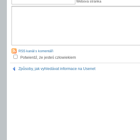
Webová stránka
RSS kanál s komentáři
Potwierdź, że jesteś człowiekiem
Způsoby, jak vyhledávat informace na Usenet