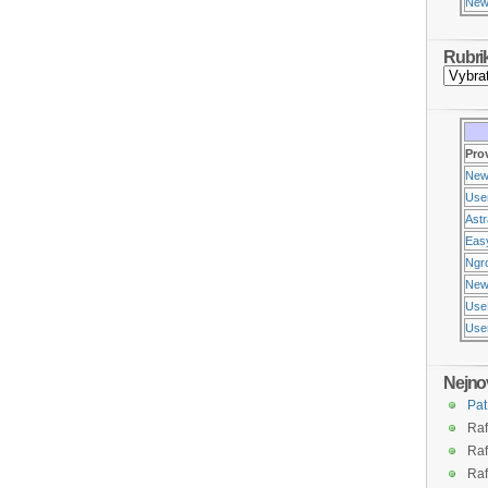
New
Rubri
Pro
New
Use
Ast
Eas
Ngr
New
Use
Usen
Nejno
Pat
Raf
Raf
Raf