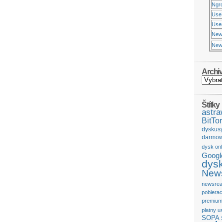
Ngr
Use
Usen
New
New
Archi
Štítky
astr
BitTor
dyskus
darmow
dysk onl
Googl
dys
News
newsrea
pobiera
premium
płatny u
SOPA