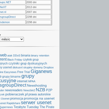
oups.NET
2000 dni
NeXT
2013 dni
et.nl
2007 dni
sgroupDirect
2298 dni
sdemon
2298 dni
v
aweb
binaria
atak DDoS
binary retention
rent
czytnik grup
Black Friday
czytniki grup dyskusyjnych
yjnych
y usenet
diskusní skupiny
domeny
Dropbox
Giganews
Free Trial
ine
Easynews
grupy
e
grupy binarne
kusyjne
internet
MPAA
groupDirect
Newshosting
NZB
P2P
newsreaders
der
Newzbin2
pobieraczek.pl
prawa autorskie
czek
promocja na usenet
promocja
 Usenet
serwer usenet
senet
Rapidshare
Terabyte Tuesday
The Pirate
Supernews