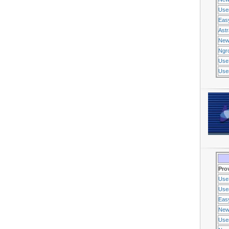
Use
Eas
Ast
New
Ngr
Use
Usen
Pro
Use
Usen
Eas
New
Use