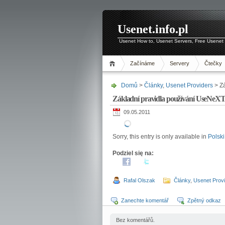
Usenet.info.pl
Usenet How to, Usenet Servers, Free Usenet 
Začínáme
Servery
Čtečky
Domů
>
Články
,
Usenet Providers
> Zá
Základní pravidla používání UseNeXT 
09.05.2011
Sorry, this entry is only available in
Polski
Podziel się na:
Rafal Olszak
Články
,
Usenet Prov
Zanechte komentář
Zpětný odkaz
Bez komentářů.