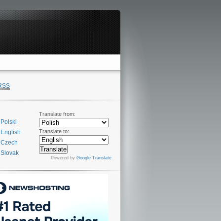
RSS
Translate from:
Polski
Translate to:
English
Czech
Slovak
Powered by
Google Translate
.