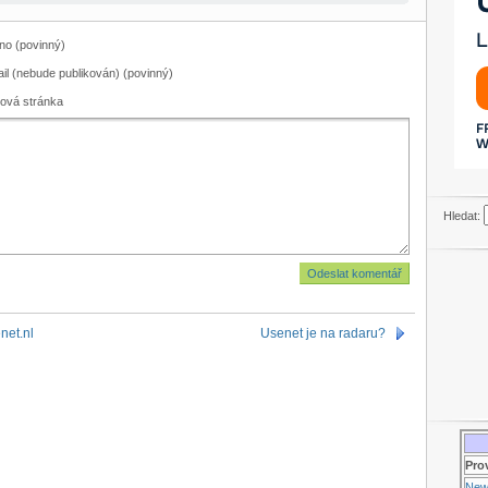
o (povinný)
il (nebude publikován) (povinný)
ová stránka
Hledat:
net.nl
Usenet je na radaru?
Pro
New