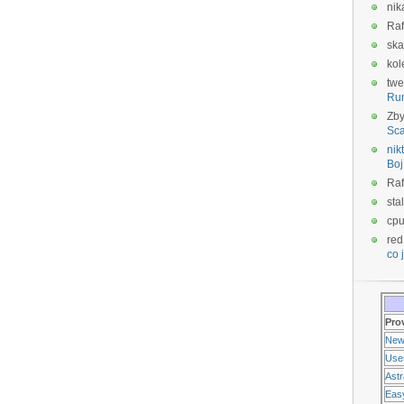
nik
Raf
ska
kol
twe
Ru
Zb
Sca
nikt
Boj
Raf
sta
cp
red
co j
Pro
New
Use
Ast
Eas