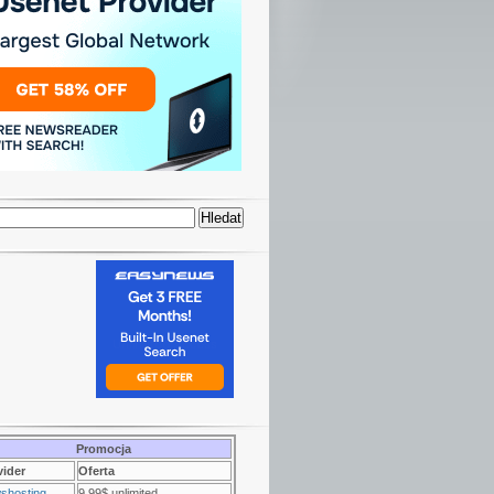
Promocja
vider
Oferta
shosting
9.99$ unlimited