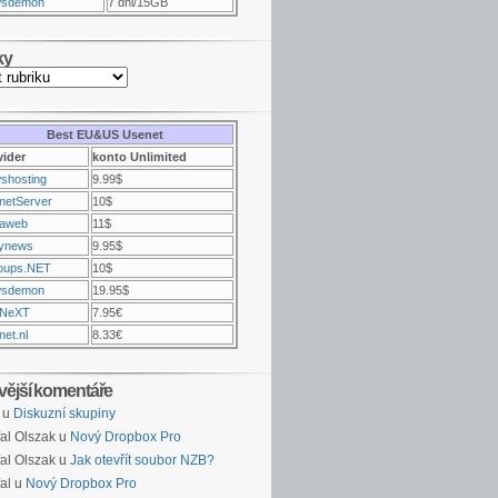
sdemon
7 dni/15GB
ky
Best EU&US Usenet
vider
konto Unlimited
shosting
9.99$
netServer
10$
raweb
11$
ynews
9.95$
oups.NET
10$
sdemon
19.95$
NeXT
7.95€
et.nl
8.33€
vější komentáře
u
Diskuzní skupiny
al Olszak u
Nový Dropbox Pro
al Olszak u
Jak otevřít soubor NZB?
al u
Nový Dropbox Pro