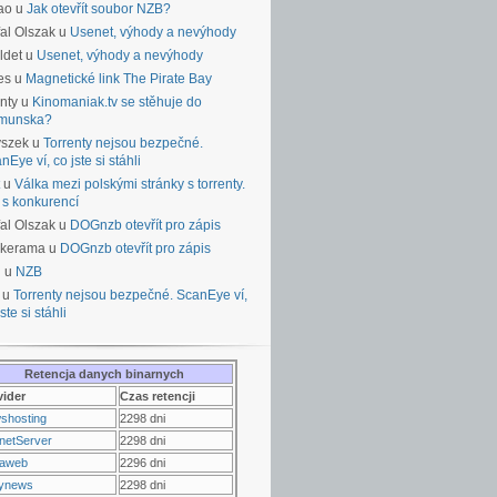
ao u
Jak otevřít soubor NZB?
al Olszak u
Usenet, výhody a nevýhody
ldet u
Usenet, výhody a nevýhody
es u
Magnetické link The Pirate Bay
nty u
Kinomaniak.tv se stěhuje do
munska?
yszek u
Torrenty nejsou bezpečné.
nEye ví, co jste si stáhli
u
Válka mezi polskými stránky s torrenty.
 s konkurencí
al Olszak u
DOGnzb otevřít pro zápis
lkerama u
DOGnzb otevřít pro zápis
u u
NZB
 u
Torrenty nejsou bezpečné. ScanEye ví,
ste si stáhli
Retencja danych binarnych
vider
Czas retencji
shosting
2298 dni
netServer
2298 dni
raweb
2296 dni
ynews
2298 dni