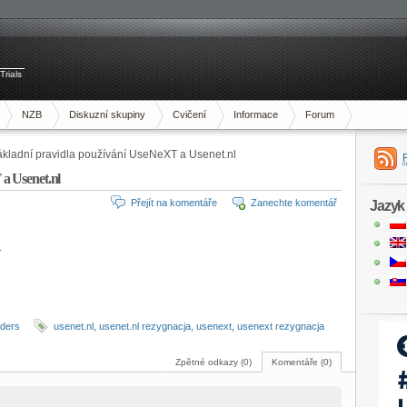
Trials
NZB
Diskuzní skupiny
Cvičení
Informace
Forum
kladní pravidla používání UseNeXT a Usenet.nl
a Usenet.nl
Přejít na komentáře
Zanechte komentář
Jazyk
.
iders
usenet.nl
,
usenet.nl rezygnacja
,
usenext
,
usenext rezygnacja
Zpětné odkazy (0)
Komentáře (0)