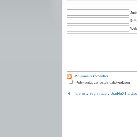
Jmén
E-Ma
Web
RSS kanál s komentáři
Potwierdź, że jesteś człowiekiem
Tajemství registrace v UseNeXT a Use