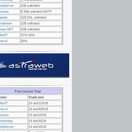
netServer
10$ unlimited
ynews
9.95$ unlimited NNTP
raweb
11$ DSL unlimited
sdemon
10$ unlimited
oups.NET
10$ unlimited
NeXT
37%-50%
et.nl
30%
Free Usenet Trial
vider
Trial/Limit
NeXT
14 dni/310GB
et.nl
14 dni/305GB
ynews
14 dni/10GB
shosting
14 dni/30GB
netServer
14 dni/10GB