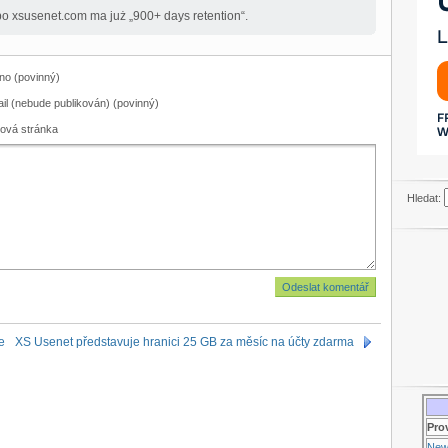
, bo xsusenet.com ma już „900+ days retention“.
o (povinný)
il (nebude publikován) (povinný)
ová stránka
Hledat:
e
XS Usenet představuje hranici 25 GB za měsíc na účty zdarma
Pro
New