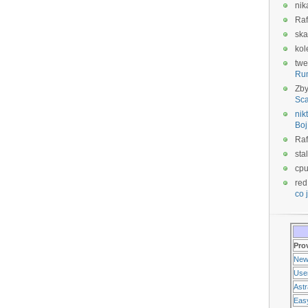
nik
Raf
ska
kol
twe
Ru
Zb
Sca
nikt
Boj
Raf
sta
cp
red
co j
Pro
New
Use
Ast
Eas