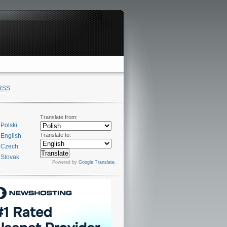
RSS
Translate from:
Polski
Translate to:
English
Czech
Slovak
Powered by
Google Translate
.