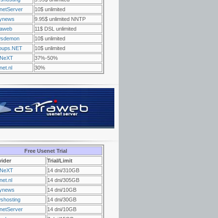
netServer
10$ unlimited
ynews
9.95$ unlimited NNTP
raweb
11$ DSL unlimited
sdemon
10$ unlimited
oups.NET
10$ unlimited
NeXT
37%-50%
et.nl
30%
Free Usenet Trial
vider
Trial/Limit
NeXT
14 dni/310GB
et.nl
14 dni/305GB
ynews
14 dni/10GB
shosting
14 dni/30GB
netServer
14 dni/10GB