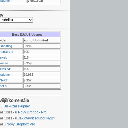
sdemon
7 dni/15GB
ky
Best EU&US Usenet
vider
konto Unlimited
shosting
9.99$
netServer
10$
raweb
11$
ynews
9.95$
oups.NET
10$
sdemon
19.95$
NeXT
7.95€
et.nl
8.33€
vější komentáře
u
Diskuzní skupiny
al Olszak u
Nový Dropbox Pro
al Olszak u
Jak otevřít soubor NZB?
al u
Nový Dropbox Pro