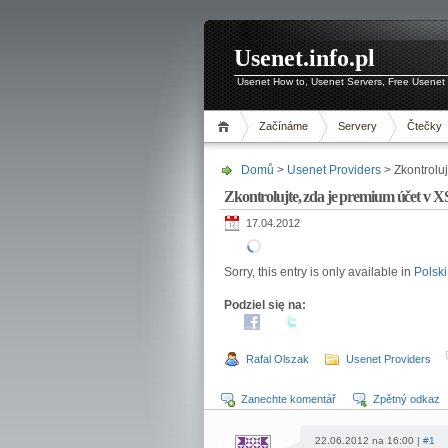
Usenet.info.pl
Usenet How to, Usenet Servers, Free Usenet 
Začínáme
Servery
Čtečky
Domů
>
Usenet Providers
> Zkontroluj
Zkontrolujte, zda je premium účet v X
17.04.2012
Sorry, this entry is only available in
Polski
Podziel się na:
Rafal Olszak
Usenet Providers
Zanechte komentář
Zpětný odkaz
22.06.2012 na 16:00 |
#1