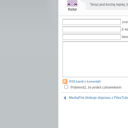
Teraz jest trochę lepiej
Rafal
Jmén
E-Ma
Web
RSS kanál s komentáři
Potwierdź, że jesteś człowiekiem
MediaFire blokuje dopravu z FilesTub