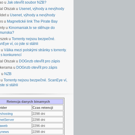
ao u
Jak otevřít soubor NZB?
al Olszak u
Usenet, výhody a nevýhody
ldet u
Usenet, výhody a nevýhody
es u
Magnetické link The Pirate Bay
nty u
Kinomaniak.tv se stěhuje do
munska?
yszek u
Torrenty nejsou bezpečné.
nEye ví, co jste si stáhli
u
Válka mezi polskými stránky s torrenty.
 s konkurencí
al Olszak u
DOGnzb otevřít pro zápis
lkerama u
DOGnzb otevřít pro zápis
u u
NZB
 u
Torrenty nejsou bezpečné. ScanEye ví,
ste si stáhli
Retencja danych binarnych
vider
Czas retencji
shosting
2298 dni
netServer
2298 dni
raweb
2296 dni
ynews
2298 dni