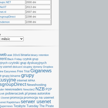
oups.NET
2000 dni
NeXT
2013 dni
et.nl
2007 dni
sgroupDirect
2298 dni
sdemon
2298 dni
v
aweb
binaria
atak DDoS
binary retention
rent
czytnik grup
Black Friday
czytniki grup dyskusyjnych
yjnych
y usenet
diskusní skupiny
domeny
Dropbox
Giganews
Free Trial
ine
Easynews
grupy
e
grupy binarne
kusyjne
internet
MPAA
groupDirect
Newshosting
NZB
P2P
newsreaders
der
Newzbin2
pobieraczek.pl
prawa autorskie
czek
promocja na usenet
promocja
 Usenet
serwer usenet
senet
Rapidshare
Terabyte Tuesday
The Pirate
Supernews