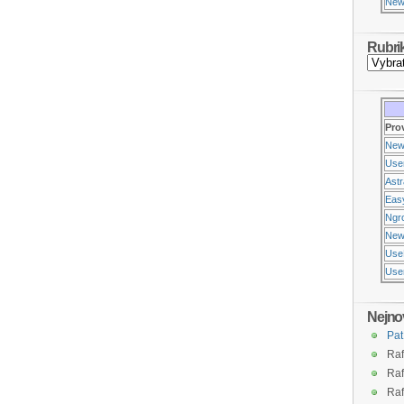
New
Rubri
Pro
New
Use
Ast
Eas
Ngr
New
Use
Usen
Nejno
Pat
Raf
Raf
Raf