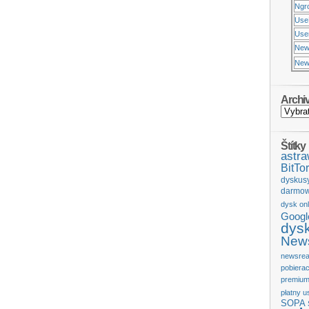
Ngr
Use
Usen
New
New
Archi
Štítky
astr
BitTor
dyskus
darmow
dysk onl
Googl
dys
News
newsrea
pobiera
premium
płatny u
SOPA