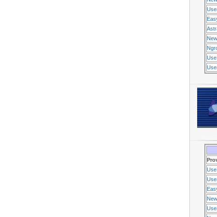
Use
Eas
Ast
New
Ngr
Use
Usen
Pro
Use
Usen
Eas
New
Use