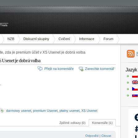
Trials
NZB
Diskuzní skupiny
Cvičení
Informace
Forum
te, zda je premium účet v XS Usenet je dobrá volba
S Usenet je dobrá volba
Přejít na komentáře
Zanechte komentář
Jazyk
.
darmowy usenet
,
premium Usenet
,
płatny usenet
,
XS Usenet
Zpětné odkazy (0)
Komentáře (1)
Odpověd
|
Citovat