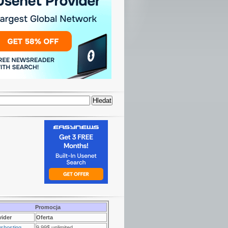
Promocja
vider
Oferta
shosting
9.99$ unlimited