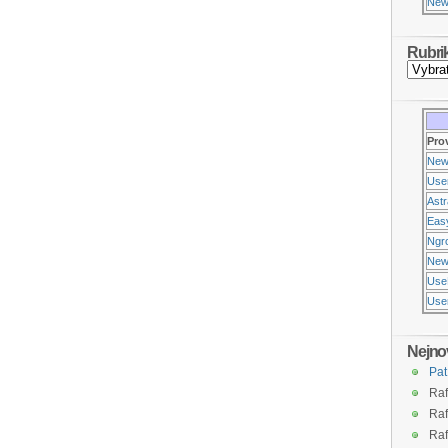
New
Rubri
Pro
New
Use
Ast
Eas
Ngr
New
Use
Usen
Nejno
Pat
Raf
Raf
Raf