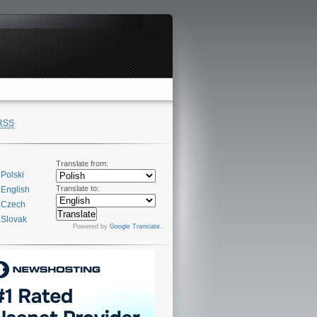
RSS
Translate from:
Polski
Translate to:
English
Czech
Slovak
Powered by
Google Translate
.