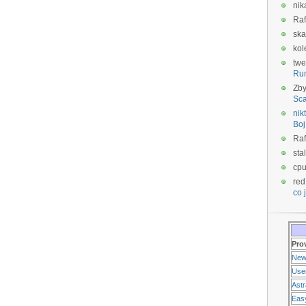
nik
Raf
ska
kol
twe
Ru
Zb
Sca
nikt
Boj
Raf
sta
cp
red
co j
Pro
New
Use
Ast
Eas