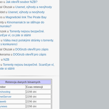
ao u
Jak otevřít soubor NZB?
al Olszak u
Usenet, výhody a nevýhody
ldet u
Usenet, výhody a nevýhody
es u
Magnetické link The Pirate Bay
nty u
Kinomaniak.tv se stěhuje do
munska?
yszek u
Torrenty nejsou bezpečné.
nEye ví, co jste si stáhli
u
Válka mezi polskými stránky s torrenty.
 s konkurencí
al Olszak u
DOGnzb otevřít pro zápis
lkerama u
DOGnzb otevřít pro zápis
u u
NZB
 u
Torrenty nejsou bezpečné. ScanEye ví,
ste si stáhli
Retencja danych binarnych
vider
Czas retencji
shosting
2298 dni
netServer
2298 dni
raweb
2296 dni
ynews
2298 dni