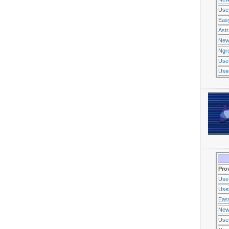
Use
Eas
Ast
New
Ngr
Use
Usen
Pro
Use
Usen
Eas
New
Use