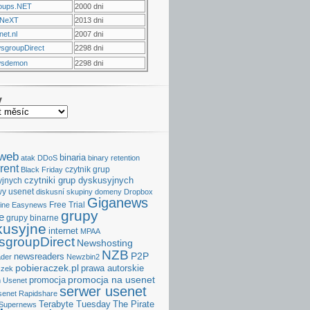
oups.NET
2000 dni
NeXT
2013 dni
et.nl
2007 dni
sgroupDirect
2298 dni
sdemon
2298 dni
v
aweb
binaria
atak DDoS
binary retention
rent
czytnik grup
Black Friday
czytniki grup dyskusyjnych
yjnych
y usenet
diskusní skupiny
domeny
Dropbox
Giganews
Free Trial
ine
Easynews
grupy
e
grupy binarne
kusyjne
internet
MPAA
groupDirect
Newshosting
NZB
P2P
newsreaders
der
Newzbin2
pobieraczek.pl
prawa autorskie
czek
promocja na usenet
promocja
 Usenet
serwer usenet
senet
Rapidshare
Terabyte Tuesday
The Pirate
Supernews