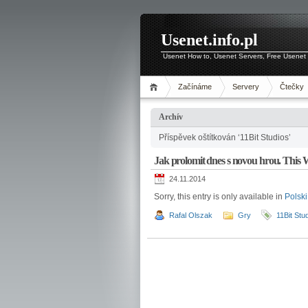
Usenet.info.pl
Usenet How to, Usenet Servers, Free Usenet 
Začínáme
Servery
Čtečky
Archív
Příspěvek oštítkován ‘11Bit Studios’
Jak prolomit dnes s novou hrou. This 
24.11.2014
Sorry, this entry is only available in
Polski
Rafal Olszak
Gry
11Bit Stu