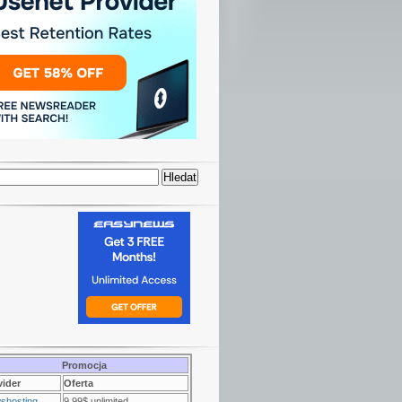
Promocja
vider
Oferta
shosting
9.99$ unlimited