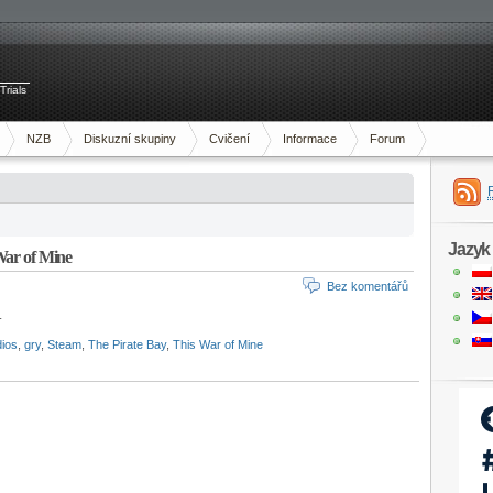
Trials
NZB
Diskuzní skupiny
Cvičení
Informace
Forum
Jazyk
War of Mine
Bez komentářů
.
dios
,
gry
,
Steam
,
The Pirate Bay
,
This War of Mine