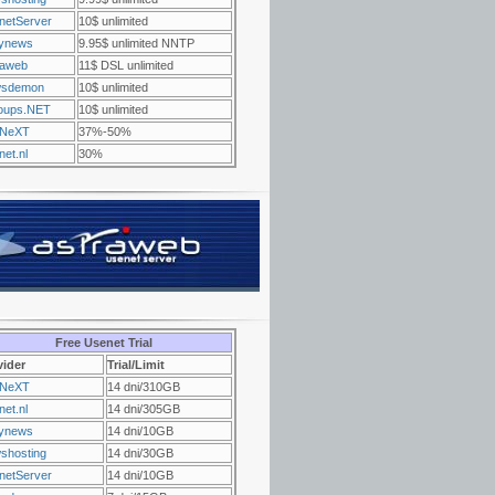
netServer
10$ unlimited
ynews
9.95$ unlimited NNTP
raweb
11$ DSL unlimited
sdemon
10$ unlimited
oups.NET
10$ unlimited
NeXT
37%-50%
et.nl
30%
Free Usenet Trial
vider
Trial/Limit
NeXT
14 dni/310GB
et.nl
14 dni/305GB
ynews
14 dni/10GB
shosting
14 dni/30GB
netServer
14 dni/10GB