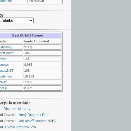
sdemon
7 dni/15GB
ky
Best EU&US Usenet
vider
konto Unlimited
shosting
9.99$
netServer
10$
raweb
11$
ynews
9.95$
oups.NET
10$
sdemon
19.95$
NeXT
7.95€
et.nl
8.33€
vější komentáře
u
Diskuzní skupiny
al Olszak u
Nový Dropbox Pro
al Olszak u
Jak otevřít soubor NZB?
al u
Nový Dropbox Pro