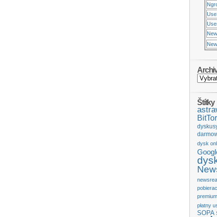
Ngr
Use
Usen
New
New
Archi
Štítky
astr
BitTor
dyskus
darmow
dysk onl
Googl
dys
News
newsrea
pobiera
premium
płatny u
SOPA