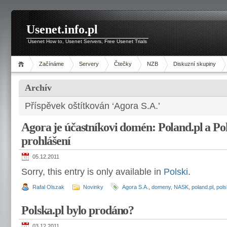
Usenet.info.pl
Usenet How to, Usenet Servers, Free Usenet Trials
Začínáme
Servery
Čtečky
NZB
Diskuzní skupiny
Archív
Příspěvek oštítkován ‘Agora S.A.’
Agora je účastníkovi domén: Poland.pl a P
prohlášení
05.12.2011
Sorry, this entry is only available in
Polski
.
Rafal Olszak
Novinky
Agora S.A.
,
domeny
,
NASK
,
poland.pl
,
pols
Polska.pl bylo prodáno?
03.12.2011