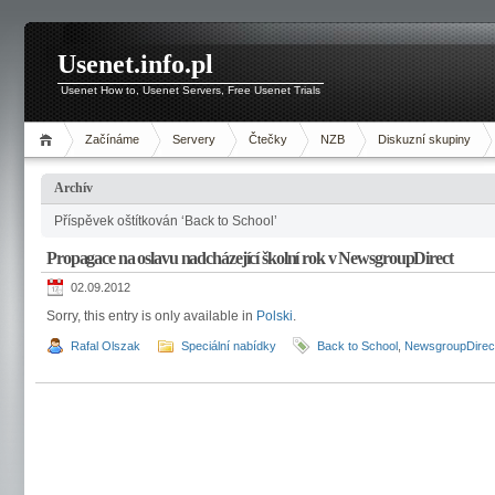
Usenet.info.pl
Usenet How to, Usenet Servers, Free Usenet Trials
Začínáme
Servery
Čtečky
NZB
Diskuzní skupiny
Archív
Příspěvek oštítkován ‘Back to School’
Propagace na oslavu nadcházející školní rok v NewsgroupDirect
02.09.2012
Sorry, this entry is only available in
Polski
.
Rafal Olszak
Speciální nabídky
Back to School
,
NewsgroupDirec