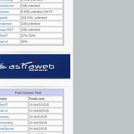
netServer
10$ unlimited
ynews
9.95$ unlimited NNTP
raweb
11$ DSL unlimited
sdemon
10$ unlimited
oups.NET
10$ unlimited
NeXT
37%-50%
et.nl
30%
Free Usenet Trial
vider
Trial/Limit
NeXT
14 dni/310GB
et.nl
14 dni/305GB
ynews
14 dni/10GB
shosting
14 dni/30GB
netServer
14 dni/10GB