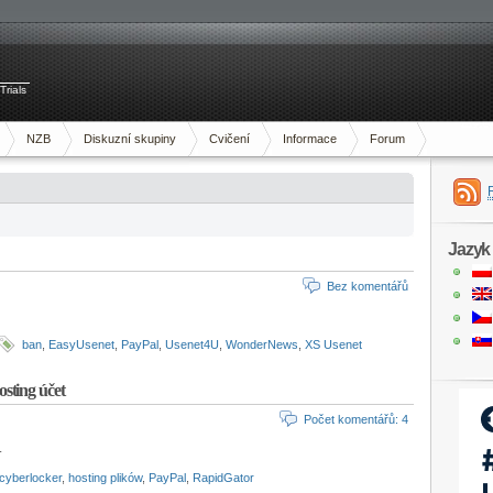
Trials
NZB
Diskuzní skupiny
Cvičení
Informace
Forum
Jazyk
Bez komentářů
ban
,
EasyUsenet
,
PayPal
,
Usenet4U
,
WonderNews
,
XS Usenet
sting účet
Počet komentářů: 4
.
cyberlocker
,
hosting plików
,
PayPal
,
RapidGator