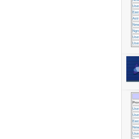
Use
Eas
Ast
New
Ngr
Use
Usen
Pro
Use
Usen
Eas
New
Use