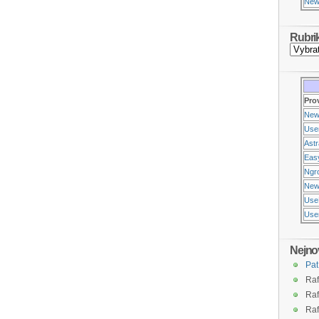
New
Rubri
Pro
New
Use
Ast
Eas
Ngr
New
Use
Usen
Nejno
Pat
Raf
Raf
Raf