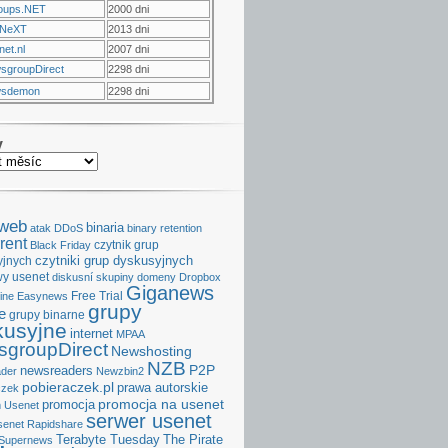
oups.NET
2000 dni
NeXT
2013 dni
et.nl
2007 dni
sgroupDirect
2298 dni
sdemon
2298 dni
v
aweb
binaria
atak DDoS
binary retention
rent
czytnik grup
Black Friday
czytniki grup dyskusyjnych
yjnych
y usenet
diskusní skupiny
domeny
Dropbox
Giganews
Free Trial
ine
Easynews
grupy
e
grupy binarne
kusyjne
internet
MPAA
groupDirect
Newshosting
NZB
P2P
newsreaders
der
Newzbin2
pobieraczek.pl
prawa autorskie
czek
promocja na usenet
promocja
 Usenet
serwer usenet
senet
Rapidshare
Terabyte Tuesday
The Pirate
Supernews