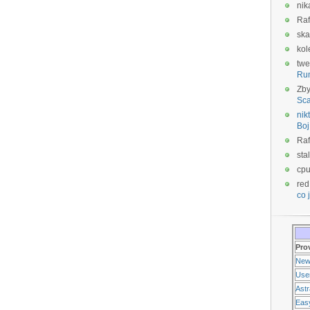
nik
Raf
ska
kol
twe
Ru
Zb
Sca
nikt
Boj
Raf
sta
cp
red
co j
Pro
New
Use
Ast
Eas