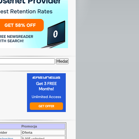
Promocja
vider
Oferta
shosting
9.99$ unlimited