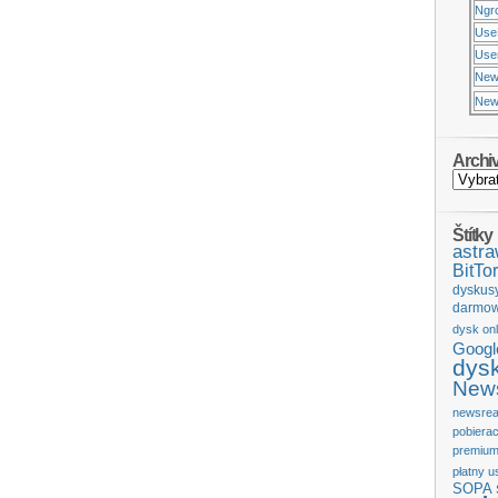
Ngr
Use
Usen
New
New
Archi
Štítky
astr
BitTor
dyskus
darmow
dysk onl
Googl
dys
News
newsrea
pobiera
premium
płatny u
SOPA