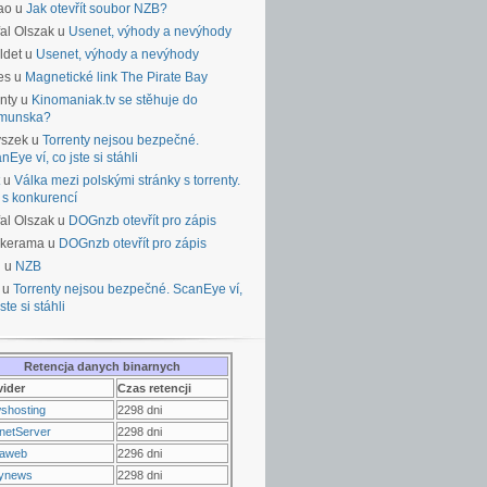
ao u
Jak otevřít soubor NZB?
al Olszak u
Usenet, výhody a nevýhody
ldet u
Usenet, výhody a nevýhody
es u
Magnetické link The Pirate Bay
nty u
Kinomaniak.tv se stěhuje do
munska?
yszek u
Torrenty nejsou bezpečné.
nEye ví, co jste si stáhli
u
Válka mezi polskými stránky s torrenty.
 s konkurencí
al Olszak u
DOGnzb otevřít pro zápis
lkerama u
DOGnzb otevřít pro zápis
u u
NZB
 u
Torrenty nejsou bezpečné. ScanEye ví,
ste si stáhli
Retencja danych binarnych
vider
Czas retencji
shosting
2298 dni
netServer
2298 dni
raweb
2296 dni
ynews
2298 dni