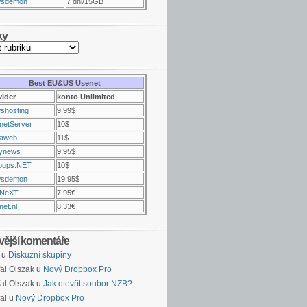
sdemon
7 dni/15GB
ky
Best EU&US Usenet
vider
konto Unlimited
shosting
9.99$
netServer
10$
raweb
11$
ynews
9.95$
oups.NET
10$
sdemon
19.95$
NeXT
7.95€
et.nl
8.33€
vější komentáře
u
Diskuzní skupiny
al Olszak u
Nový Dropbox Pro
al Olszak u
Jak otevřít soubor NZB?
al u
Nový Dropbox Pro