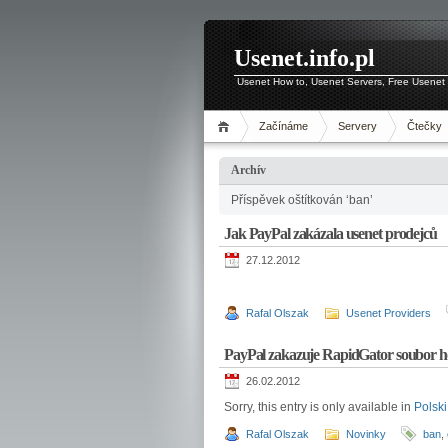
Usenet.info.pl
Usenet How to, Usenet Servers, Free Usenet 
Začínáme
Servery
Čtečky
Archív
Příspěvek oštítkován ‘ban’
Jak PayPal zakázala usenet prodejců
27.12.2012
Rafal Olszak
Usenet Providers
PayPal zakazuje RapidGator soubor ho
26.02.2012
Sorry, this entry is only available in
Polski
Rafal Olszak
Novinky
ban
,