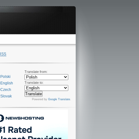
RSS
Translate from:
Polski
Translate to:
English
Czech
Slovak
Powered by
Google Translate
.