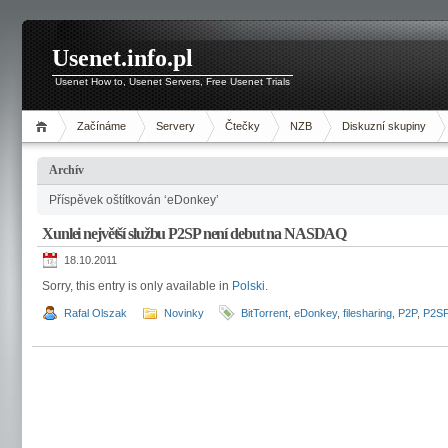
Usenet.info.pl
Usenet How to, Usenet Servers, Free Usenet Trials
Začínáme
Servery
Čtečky
NZB
Diskuzní skupiny
Archív
Příspěvek oštítkován ‘eDonkey’
Xunlei největší službu P2SP není debut na NASDAQ
18.10.2011
Sorry, this entry is only available in
Polski
.
Rafal Olszak
Novinky
BitTorrent
,
eDonkey
,
filesharing
,
P2P
,
P2S