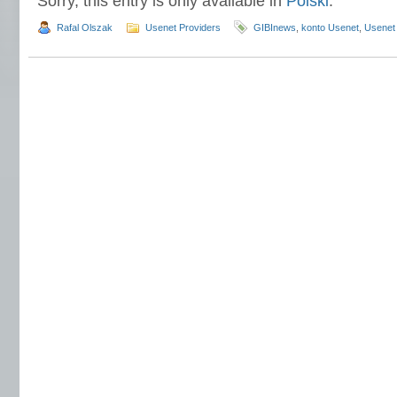
Sorry, this entry is only available in
Polski
.
Rafal Olszak
Usenet Providers
GIBInews
,
konto Usenet
,
Usenet