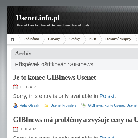
Usenet.info.pl
Usenet How to, Usenet Servers, Free Usenet Trials
Začínáme
Servery
Čtečky
NZB
Diskuzní skupiny
Archív
Příspěvek oštítkován ‘GIBInews’
Je to konec GIBInews Usenet
11.11.2012
Sorry, this entry is only available in
Polski
.
Rafal Olszak
Usenet Providers
GIBInews
,
konto Usenet
,
Usenet
GIBInews má problémy a zvyšuje ceny na U
05.11.2012