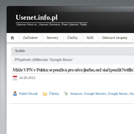
Usenet.info.pl
Usenet How to, Usenet Servers, Free Usenet Trials
Začínáme
Servery
Čtečky
NZB
Diskuzní skupiny
Archív
Příspěvek oštítkován ‘Google Music’
Může VPN v Polsku se používá pro něco jiného, ​​než stačí použít Netflix
16.05.2012
Rafal Olszak
Články
Amazon
,
Google Movies
,
Google Music
,
Hu