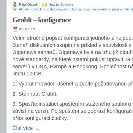
Rafal Olszak
How to
,
Software
Alt.Binz
,
czytnik grup dyskusyjnych
,
konfiguracja
,
newsreaders
,
program do pl
GrabIt – konfigurace
01.08.2009
Velmi stručně popsat konfiguraci jednoho z nejpop
čtenáři diskusních skupin na příklad v souvislosti 
Giganews serverů. Giganews byla na trhu již dlou
nové standardy, na které ostatní pokusí upravit. 
serverů v USA, Evropě a Hongkong. Společnost ná
limitu 10 GB.
1. Vybrat Provider Usenet a zvolte požadovanou př
2. Stáhnout GrabIt.
3. Spusťte instalaci spuštěním staženého souboru
závisí na verzi). Po spuštění se zobrazí konfigura
přes konfiguraci čtečky.
Číst více …