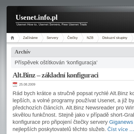
Usenet.info.pl
Usenet How to, Usenet Servers, Free Usenet Trials
Začínáme
Servery
Čtečky
NZB
Diskuzní skupiny
Archív
Příspěvek oštítkován ‘konfiguracja’
Alt.Binz – základní konfiguraci
25.08.2009
Rád bych krátce a stručně popsat rychlé Alt.Binz ko
lepších, a volné programy používat Usenet, a již b
předchozích článcích. Alt.Binz Newsreader pro Wi
skvělou funkčnost. Stejně jako v případě short-Gra
konfigurace pro připojení čtečky servery
Giganews
nejlepších poskytovatelů těchto služeb.
Číst více 