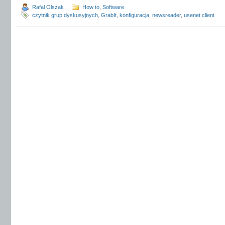
Rafal Olszak
How to
,
Software
czytnik grup dyskusyjnych
,
GrabIt
,
konfiguracja
,
newsreader
,
usenet client