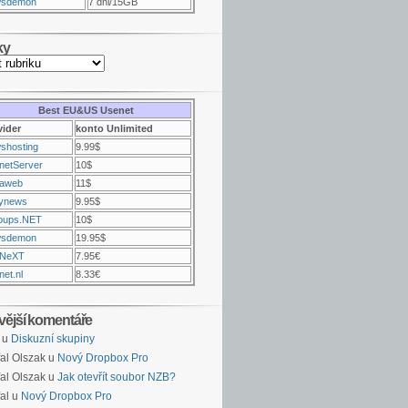
sdemon
7 dni/15GB
ky
Best EU&US Usenet
vider
konto Unlimited
shosting
9.99$
netServer
10$
raweb
11$
ynews
9.95$
oups.NET
10$
sdemon
19.95$
NeXT
7.95€
et.nl
8.33€
vější komentáře
u
Diskuzní skupiny
al Olszak u
Nový Dropbox Pro
al Olszak u
Jak otevřít soubor NZB?
al u
Nový Dropbox Pro