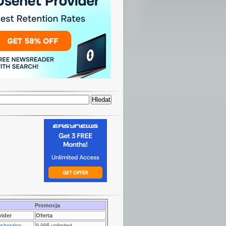
Promocja
vider
Oferta
shosting
9.99$ unlimited