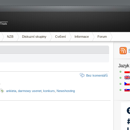
Trials
NZB
Diskuzní skupiny
Cvičení
Informace
Forum
Jazyk
Bez komentářů
.
ankieta
,
darmowy usenet
,
konkurs
,
Newshosting