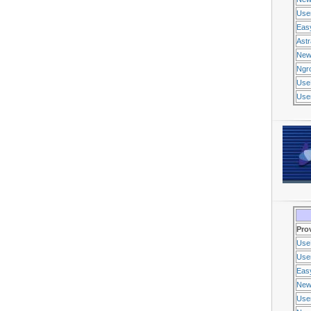
Use
Eas
Ast
New
Ngr
Use
Usen
Pro
Use
Usen
Eas
New
Use