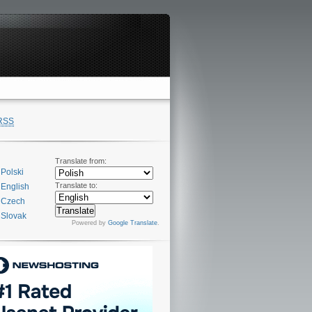
RSS
Translate from:
Polski
Translate to:
English
Czech
Slovak
Powered by
Google Translate
.