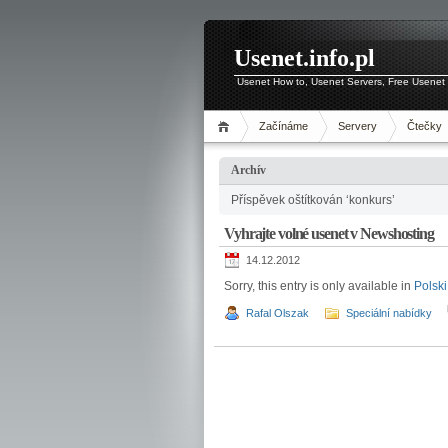
Usenet.info.pl
Usenet How to, Usenet Servers, Free Usenet 
Začínáme
Servery
Čtečky
Archív
Příspěvek oštítkován ‘konkurs’
Vyhrajte volné usenet v Newshosting
14.12.2012
Sorry, this entry is only available in
Polski
Rafal Olszak
Speciální nabídky