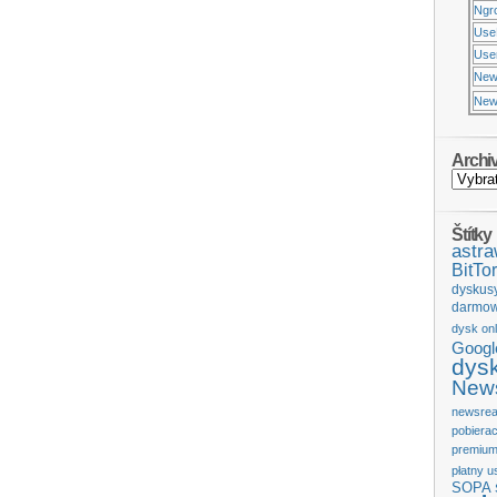
Ngr
Use
Usen
New
New
Archi
Štítky
astr
BitTor
dyskus
darmow
dysk onl
Googl
dys
News
newsrea
pobiera
premium
płatny u
SOPA