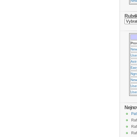
New
Rubri
Pro
New
Use
Ast
Eas
Ngr
New
Use
Usen
Nejno
Pat
Raf
Raf
Raf