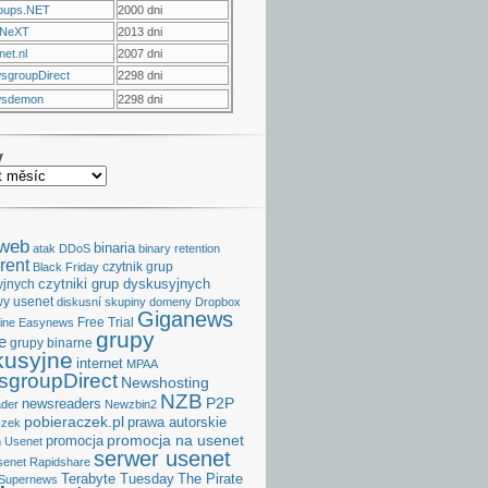
oups.NET
2000 dni
NeXT
2013 dni
et.nl
2007 dni
sgroupDirect
2298 dni
sdemon
2298 dni
v
aweb
binaria
atak DDoS
binary retention
rent
czytnik grup
Black Friday
czytniki grup dyskusyjnych
yjnych
y usenet
diskusní skupiny
domeny
Dropbox
Giganews
Free Trial
ine
Easynews
grupy
e
grupy binarne
kusyjne
internet
MPAA
groupDirect
Newshosting
NZB
P2P
newsreaders
der
Newzbin2
pobieraczek.pl
prawa autorskie
czek
promocja na usenet
promocja
 Usenet
serwer usenet
senet
Rapidshare
Terabyte Tuesday
The Pirate
Supernews