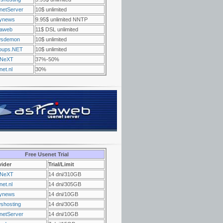
netServer
10$ unlimited
ynews
9.95$ unlimited NNTP
raweb
11$ DSL unlimited
sdemon
10$ unlimited
oups.NET
10$ unlimited
NeXT
37%-50%
et.nl
30%
Free Usenet Trial
vider
Trial/Limit
NeXT
14 dni/310GB
et.nl
14 dni/305GB
ynews
14 dni/10GB
shosting
14 dni/30GB
netServer
14 dni/10GB