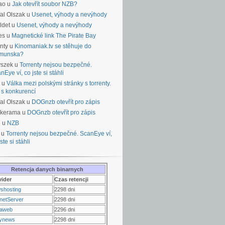
ao u
Jak otevřít soubor NZB?
al Olszak u
Usenet, výhody a nevýhody
ldet u
Usenet, výhody a nevýhody
es u
Magnetické link The Pirate Bay
nty u
Kinomaniak.tv se stěhuje do
munska?
yszek u
Torrenty nejsou bezpečné.
nEye ví, co jste si stáhli
u
Válka mezi polskými stránky s torrenty.
 s konkurencí
al Olszak u
DOGnzb otevřít pro zápis
lkerama u
DOGnzb otevřít pro zápis
u u
NZB
 u
Torrenty nejsou bezpečné. ScanEye ví,
ste si stáhli
Retencja danych binarnych
vider
Czas retencji
shosting
2298 dni
netServer
2298 dni
raweb
2296 dni
ynews
2298 dni