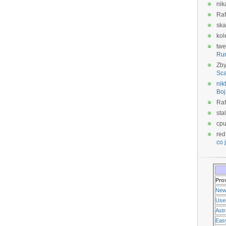
nik
Raf
ska
kol
twe
Ru
Zb
Sca
nikt
Boj
Raf
sta
cp
red
co j
Pro
New
Use
Ast
Eas