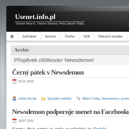
Usenet.info.pl
Usenet How to, Usenet Servers, Free Usenet Trials
Začínáme
Servery
Čtečky
NZB
Diskuzní skupiny
Archív
Příspěvek oštítkován ‘Newsdemon’
Černý pátek v Newsdemon
23.11.2012
Rafal Olszak
Speciální nabídky
Black Friday
,
Newsdemon
,
promo
Newsdemon podporuje usenet na Facebook
18.07.2011