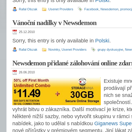
Sorry, this entry is only available in
Polski
.
Rafal Olszak
Usenet Providers
Facebook
,
Newsdemon
,
promocj
Vánoční nadílky v Newsdemon
25.12.2010
Sorry, this entry is only available in
Polski
.
Rafal Olszak
Novinky
,
Usenet Providers
grupy dyskusyjne
,
New
Newsdemon přidané zálohování online zda
26.06.2010
Existuje mn
prodávají p
nich se snaž
společností
vyhrát bitvu o zákazníka. Další motivací je krize, k
Některé nižší sazby, nebo vytvořit skupinu v rámci
nabídek, jako to udělal s nabídkou
Giganews
Supe
nové přírůstky v prémiovém segmentu. Jiní lákat z