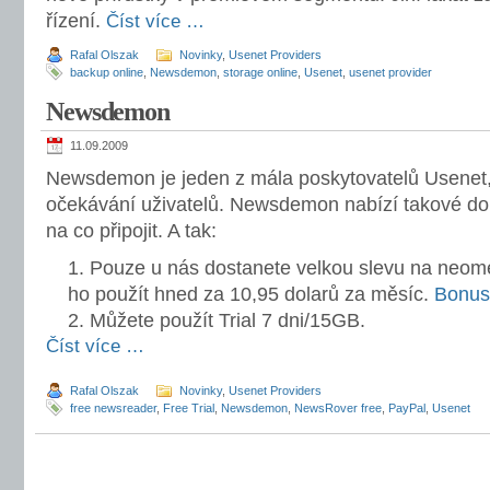
řízení.
Číst více …
Rafal Olszak
Novinky
,
Usenet Providers
backup online
,
Newsdemon
,
storage online
,
Usenet
,
usenet provider
Newsdemon
11.09.2009
Newsdemon je jeden z mála poskytovatelů Usenet, k
očekávání uživatelů. Newsdemon nabízí takové do
na co připojit. A tak:
Pouze u nás dostanete velkou slevu na neom
ho použít hned za 10,95 dolarů za měsíc.
Bonus
Můžete použít Trial 7 dni/15GB.
Číst více …
Rafal Olszak
Novinky
,
Usenet Providers
free newsreader
,
Free Trial
,
Newsdemon
,
NewsRover free
,
PayPal
,
Usenet