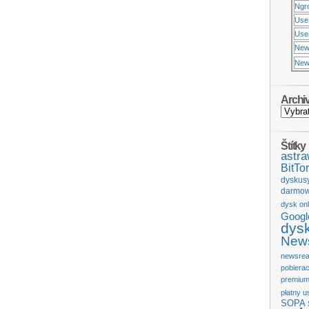
Ngr
Use
Usen
New
New
Archi
Štítky
astr
BitTor
dyskus
darmow
dysk onl
Googl
dys
News
newsrea
pobiera
premium
płatny u
SOPA