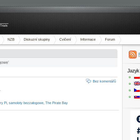
Trials
NZB
Diskuzní skupiny
Cvičení
Informace
Forum
ogowe’
Jazyk
Bez komentářů
.
ry Pi
,
samoloty bezzałogowe
,
The Pirate Bay