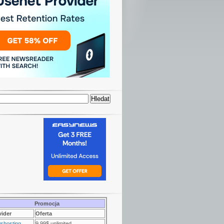
Promocja
vider
Oferta
shosting
9.99$ unlimited