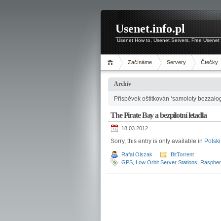
Usenet.info.pl
Usenet How to, Usenet Servers, Free Usenet 
Začínáme
Servery
Čtečky
Archív
Příspěvek oštítkován ‘samoloty bezzał
The Pirate Bay a bezpilotní letadla
18.03.2012
Sorry, this entry is only available in
Polski
Rafal Olszak
BitTorrent
GPS
,
Low Orbit Server Stations
,
Raspber