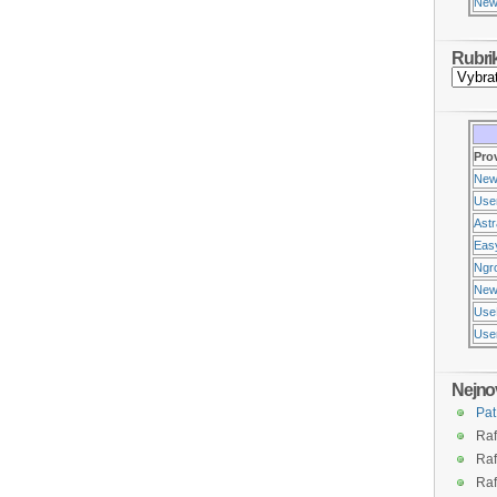
New
Rubri
Pro
New
Use
Ast
Eas
Ngr
New
Use
Usen
Nejno
Pat
Raf
Raf
Raf