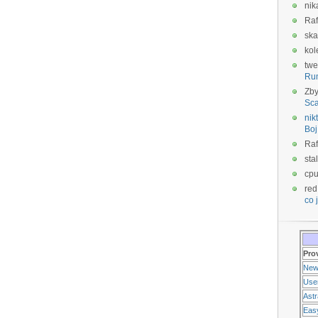
nik
Raf
ska
kol
twe
Ru
Zb
Sca
nikt
Boj
Raf
sta
cp
red
co j
Pro
New
Use
Ast
Eas