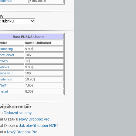
sdemon
7 dni/15GB
ky
Best EU&US Usenet
vider
konto Unlimited
shosting
9.99$
netServer
10$
raweb
11$
ynews
9.95$
oups.NET
10$
sdemon
19.95$
NeXT
7.95€
et.nl
8.33€
vější komentáře
u
Diskuzní skupiny
al Olszak u
Nový Dropbox Pro
al Olszak u
Jak otevřít soubor NZB?
al u
Nový Dropbox Pro