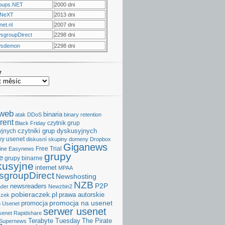
oups.NET
2000 dni
NeXT
2013 dni
et.nl
2007 dni
sgroupDirect
2298 dni
sdemon
2298 dni
v
aweb
binaria
atak DDoS
binary retention
rent
czytnik grup
Black Friday
czytniki grup dyskusyjnych
yjnych
y usenet
diskusní skupiny
domeny
Dropbox
Giganews
Free Trial
ine
Easynews
grupy
e
grupy binarne
kusyjne
internet
MPAA
groupDirect
Newshosting
NZB
P2P
newsreaders
der
Newzbin2
pobieraczek.pl
prawa autorskie
czek
promocja na usenet
promocja
 Usenet
serwer usenet
senet
Rapidshare
Terabyte Tuesday
The Pirate
Supernews