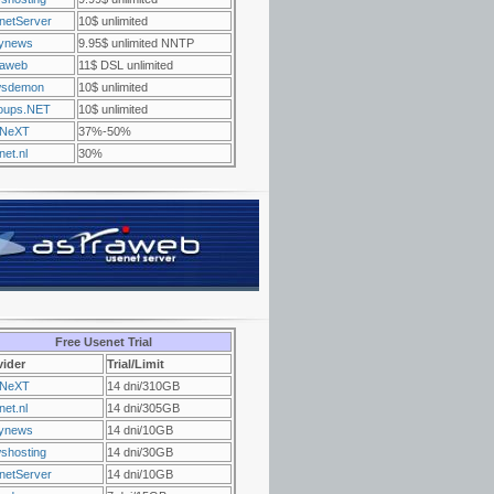
netServer
10$ unlimited
ynews
9.95$ unlimited NNTP
raweb
11$ DSL unlimited
sdemon
10$ unlimited
oups.NET
10$ unlimited
NeXT
37%-50%
et.nl
30%
Free Usenet Trial
vider
Trial/Limit
NeXT
14 dni/310GB
et.nl
14 dni/305GB
ynews
14 dni/10GB
shosting
14 dni/30GB
netServer
14 dni/10GB