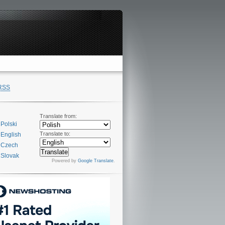
RSS
Translate from:
Polski
Translate to:
English
Czech
Slovak
Powered by
Google Translate
.