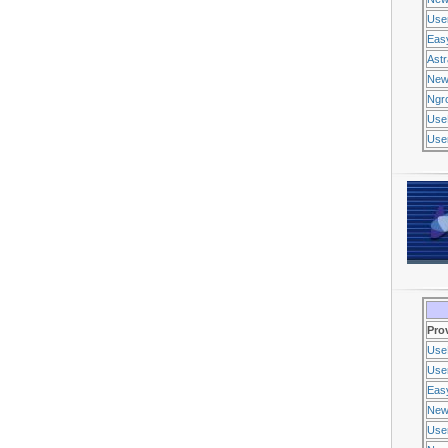
Use
Eas
Ast
New
Ngr
Use
Usen
Pro
Use
Usen
Eas
New
Use