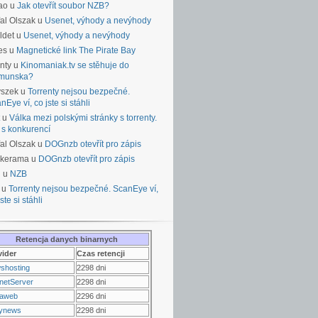
ao u
Jak otevřít soubor NZB?
al Olszak u
Usenet, výhody a nevýhody
ldet u
Usenet, výhody a nevýhody
es u
Magnetické link The Pirate Bay
nty u
Kinomaniak.tv se stěhuje do
munska?
yszek u
Torrenty nejsou bezpečné.
nEye ví, co jste si stáhli
u
Válka mezi polskými stránky s torrenty.
 s konkurencí
al Olszak u
DOGnzb otevřít pro zápis
lkerama u
DOGnzb otevřít pro zápis
u u
NZB
 u
Torrenty nejsou bezpečné. ScanEye ví,
ste si stáhli
Retencja danych binarnych
vider
Czas retencji
shosting
2298 dni
netServer
2298 dni
raweb
2296 dni
ynews
2298 dni