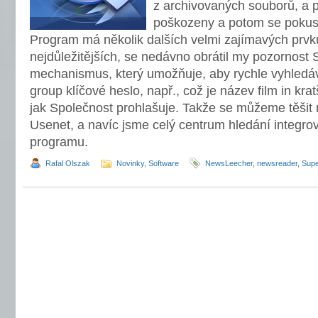
z archivovaných souborů, a p
poškozeny a potom se pokusí
Program má několik dalších velmi zajímavých prvků
nejdůležitějších, se nedávno obrátil my pozornost
mechanismus, který umožňuje, aby rychle vyhledáv
group klíčové heslo, např., což je název film in kr
jak Společnost prohlašuje. Takže se můžeme těšit r
Usenet, a navíc jsme celý centrum hledání integr
programu.
Rafal Olszak
Novinky
,
Software
NewsLeecher
,
newsreader
,
Sup