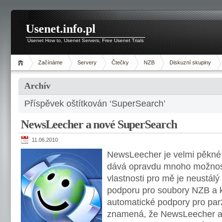
Usenet.info.pl
Usenet How to, Usenet Servers, Free Usenet Trials
Začínáme
Servery
Čtečky
NZB
Diskuzní skupiny
Archív
Příspěvek oštítkován ‘SuperSearch’
NewsLeecher a nové SuperSearch
11.06.2010
NewsLeecher je velmi pěkné
dává opravdu mnoho možností
vlastnosti pro mě je neustál
podporu pro soubory NZB a 
automatické podpory pro par
znamená, že NewsLeecher au