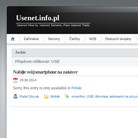
Usenet.info.pl
Usenet How to, Usenet Servers, Free Usenet Trials
Začínáme
Servery
Čtečky
NZB
Diskuzní skupiny
Archív
Příspěvek oštítkován ‘USB’
Nabijte svůj smartphone na zastávce
29.08.2014
Sorry, this entry is only available in
Polski
.
Rafal Olszak
Mobile
smartfon
,
USB
,
Wrocław
,
ładowarki na przy