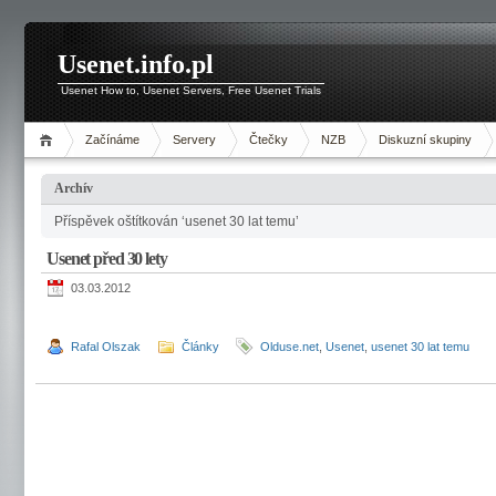
Usenet.info.pl
Usenet How to, Usenet Servers, Free Usenet Trials
Začínáme
Servery
Čtečky
NZB
Diskuzní skupiny
Archív
Příspěvek oštítkován ‘usenet 30 lat temu’
Usenet před 30 lety
03.03.2012
Rafal Olszak
Články
Olduse.net
,
Usenet
,
usenet 30 lat temu