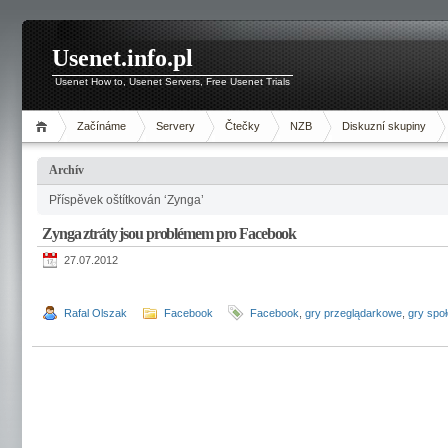
Usenet.info.pl
Usenet How to, Usenet Servers, Free Usenet Trials
Začínáme
Servery
Čtečky
NZB
Diskuzní skupiny
Archív
Příspěvek oštítkován ‘Zynga’
Zynga ztráty jsou problémem pro Facebook
27.07.2012
Rafal Olszak
Facebook
Facebook
,
gry przeglądarkowe
,
gry spo