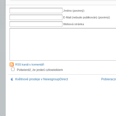
Jméno (povinný)
E-Mail (nebude publikován) (povinný)
Webová stránka
RSS kanál s komentáři
Potwierdź, że jesteś człowiekiem
Květnové prodeje v NewsgroupDirect
Pobieracz