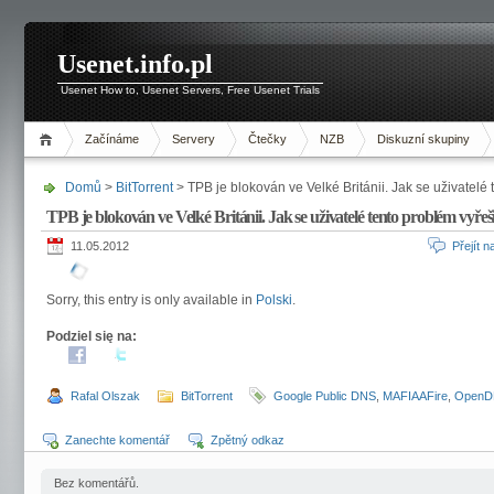
Usenet.info.pl
Usenet How to, Usenet Servers, Free Usenet Trials
Začínáme
Servery
Čtečky
NZB
Diskuzní skupiny
Domů
>
BitTorrent
> TPB je blokován ve Velké Británii. Jak se uživatelé 
TPB je blokován ve Velké Británii. Jak se uživatelé tento problém vyřeš
11.05.2012
Přejít 
Sorry, this entry is only available in
Polski
.
Podziel się na:
Rafal Olszak
BitTorrent
Google Public DNS
,
MAFIAAFire
,
OpenD
Zanechte komentář
Zpětný odkaz
Bez komentářů.