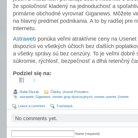
že spoločnosť kladený na jednoduchosť a spoľahliv
primárne obchodné vyrovnať Giganews. Môžete vid
na hlavný predmet podnikania. A to by radšej pre n
internetu.
Astraweb
ponúka veľmi atraktívne ceny na Usenet 
dispozícii vo všetkých účtoch bez ďalších poplatk
a všetky správy sú bez cenzúry. To je veľmi dobré 
súkromie, rýchlosť, bezpečnosť a dlhá retenčný ča
Podziel się na:
Rafal Olszak
Články
,
Usenet Providers
astraweb
,
Giganews
,
serwer grup dyskusyjnych
,
serwer usenet
,
Usenet
Leave a comment
Trackback
No comments yet.
Name (required)