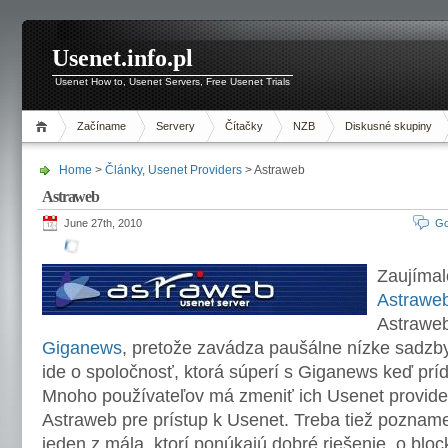
Usenet.info.pl
Usenet How to, Usenet Servers, Free Usenet Trials
Začíname
Servery
Čítačky
NZB
Diskusné skupiny
Home
>
Články
,
Usenet Providers
> Astraweb
Astraweb
June 27th, 2010
Go
Zaujímal
Astrawe
Astraweb 
Giganews
, pretože zavádza paušálne nízke sadzb
ide o spoločnosť, ktorá súperí s Giganews keď prí
Mnoho používateľov má zmeniť ich Usenet providera
Astraweb pre prístup k Usenet.
Treba tiež poznam
jeden z mála, ktorí ponúkajú dobré riešenie, o bl