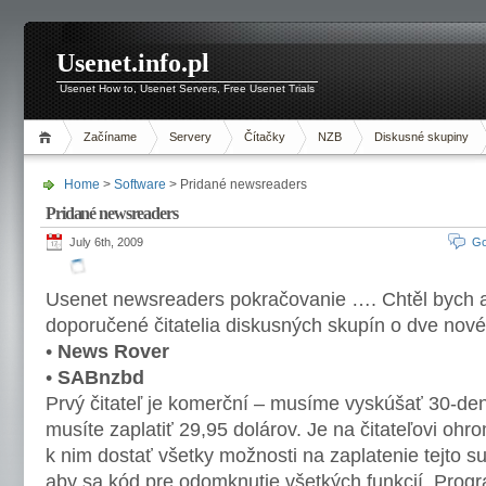
Usenet.info.pl
Usenet How to, Usenet Servers, Free Usenet Trials
Začíname
Servery
Čítačky
NZB
Diskusné skupiny
Home
>
Software
> Pridané newsreaders
Pridané newsreaders
July 6th, 2009
Go
Usenet newsreaders pokračovanie …. Chtěl bych 
doporučené čitatelia diskusných skupín o dve nové
•
News Rover
•
SABnzbd
Prvý čitateľ je komerční – musíme vyskúšať 30-denn
musíte zaplatiť 29,95 dolárov. Je na čitateľovi ohr
k nim dostať všetky možnosti na zaplatenie tejto s
aby sa kód pre odomknutie všetkých funkcií. Progra