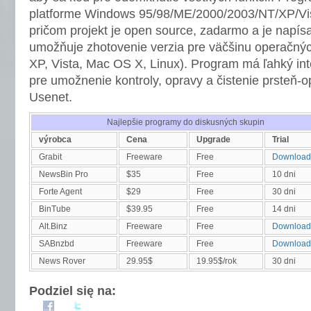
platforme Windows 95/98/ME/2000/2003/NT/XP/Vi
pričom projekt je open source, zadarmo a je napís
umožňuje zhotovenie verzia pre väčšinu operačn
XP, Vista, Mac OS X, Linux). Program má ľahký int
pre umožnenie kontroly, opravy a čistenie prsteň-op
Usenet.
Najlepšie programy do diskusných skupin
výrobca
Cena
Upgrade
Trial
Grabit
Freeware
Free
Download
NewsBin Pro
$35
Free
10 dni
Forte Agent
$29
Free
30 dni
BinTube
$39.95
Free
14 dni
Alt.Binz
Freeware
Free
Download
SABnzbd
Freeware
Free
Download
News Rover
29.95$
19.95$/rok
30 dni
Podziel się na: