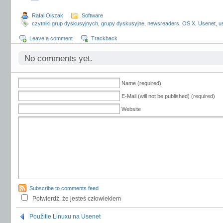
Rafal Olszak
Software
czytniki grup dyskusyjnych
,
grupy dyskusyjne
,
newsreaders
,
OS X
,
Usenet
,
u
Leave a comment
Trackback
No comments yet.
Name (required)
E-Mail (will not be published) (required)
Website
Subscribe to comments feed
Potwierdź, że jesteś człowiekiem
Použitie Linuxu na Usenet