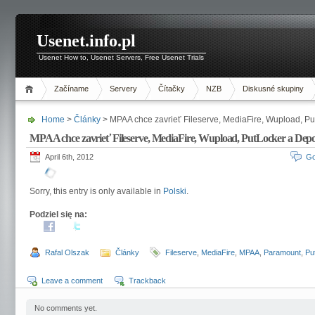
Usenet.info.pl
Usenet How to, Usenet Servers, Free Usenet Trials
Začíname
Servery
Čítačky
NZB
Diskusné skupiny
Home
>
Články
> MPAA chce zavrieť Fileserve, MediaFire, Wupload, Put
MPAA chce zavrieť Fileserve, MediaFire, Wupload, PutLocker a Deposi
April 6th, 2012
Go
Sorry, this entry is only available in
Polski
.
Podziel się na:
Rafal Olszak
Články
Fileserve
,
MediaFire
,
MPAA
,
Paramount
,
Pu
Leave a comment
Trackback
No comments yet.