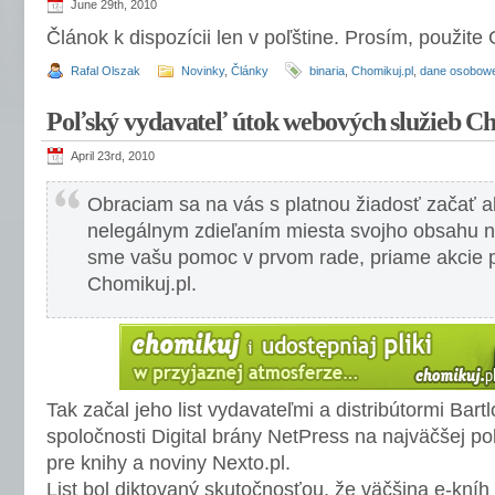
June 29th, 2010
Článok k dispozícii len v poľštine. Prosím, použite
Rafal Olszak
Novinky
,
Články
binaria
,
Chomikuj.pl
,
dane osobow
Poľský vydavateľ útok webových služieb C
April 23rd, 2010
Obraciam sa na vás s platnou žiadosť začať a
nelegálnym zdieľaním miesta svojho obsahu na
sme vašu pomoc v prvom rade, priame akcie pr
Chomikuj.pl.
Tak začal jeho list vydavateľmi a distribútormi Ba
spoločnosti Digital brány NetPress na najväčšej poľ
pre knihy a noviny Nexto.pl.
List bol diktovaný skutočnosťou, že väčšina e-kní