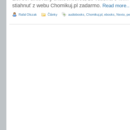
stiahnuť z webu Chomikuj.pl zadarmo.
Read more
Rafal Olszak
Články
audiobooks
,
Chomikuj.pl
,
ebooks
,
Nexto
,
pe