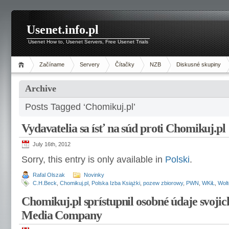
Usenet.info.pl
Usenet How to, Usenet Servers, Free Usenet Trials
Začíname
Servery
Čítačky
NZB
Diskusné skupiny
Archive
Posts Tagged ‘Chomikuj.pl’
Vydavatelia sa ísť na súd proti Chomikuj.pl
July 16th, 2012
Sorry, this entry is only available in
Polski
.
Rafal Olszak
Novinky
C.H.Beck
,
Chomikuj.pl
,
Polska Izba Książki
,
pozew zbiorowy
,
PWN
,
WKiŁ
,
Wolt
Chomikuj.pl sprístupnil osobné údaje svoji
Media Company