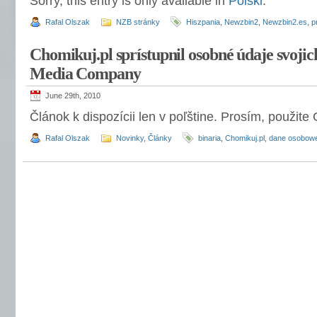
Sorry, this entry is only available in
Polski
.
Rafal Olszak
NZB stránky
Hiszpania
,
Newzbin2
,
Newzbin2.es
,
p
Chomikuj.pl sprístupnil osobné údaje svoji
Media Company
June 29th, 2010
Článok k dispozícii len v poľštine. Prosím, použite
Rafal Olszak
Novinky
,
Články
binaria
,
Chomikuj.pl
,
dane osobow