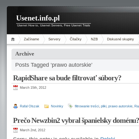
Usenet.info.pl
Usenet How to, Usenet Servers, Free Usenet Trials
Začíname
Servery
Čítačky
NZB
Diskusné skupiny
Archive
Posts Tagged ‘prawo autorskie’
RapidShare sa bude filtrovať súbory?
March 15th, 2012
Rafal Olszak
Novinky
filtrowanie treści
,
pliki
,
prawo autorskie
,
Ra
Prečo Newzbin2 vybral španielsky doménu
March 2nd, 2012