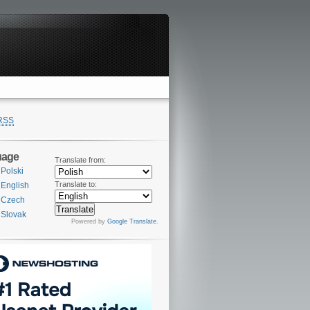
RSS
uage
Translate from:
Polski
Translate to:
English
Czech
Slovak
Powered by
Google Translate
.