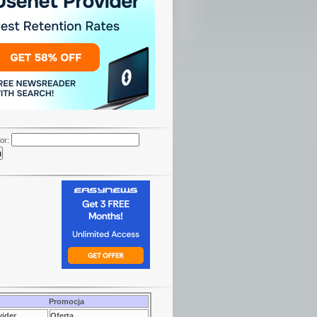
or:
Promocja
vider
Oferta