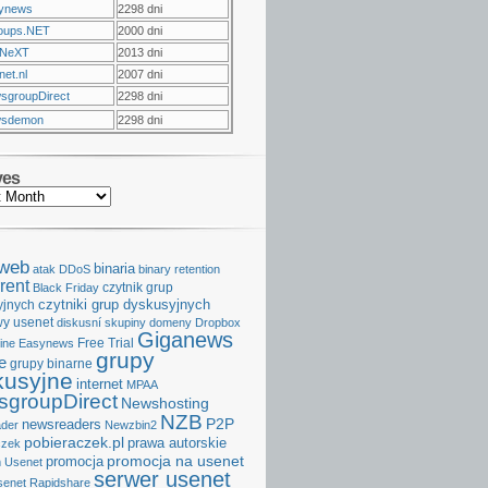
ynews
2298 dni
oups.NET
2000 dni
NeXT
2013 dni
et.nl
2007 dni
sgroupDirect
2298 dni
sdemon
2298 dni
ves
aweb
binaria
atak DDoS
binary retention
rent
czytnik grup
Black Friday
czytniki grup dyskusyjnych
yjnych
y usenet
diskusní skupiny
domeny
Dropbox
Giganews
Free Trial
ine
Easynews
grupy
e
grupy binarne
kusyjne
internet
MPAA
groupDirect
Newshosting
NZB
P2P
newsreaders
der
Newzbin2
pobieraczek.pl
prawa autorskie
czek
promocja na usenet
promocja
 Usenet
serwer usenet
senet
Rapidshare