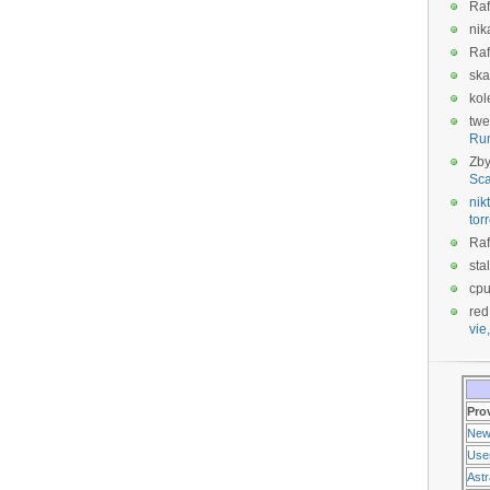
Raf
nik
Raf
ska
kol
twe
Ru
Zb
Sca
nikt
tor
Raf
sta
cp
red
vie,
Pro
New
Use
Ast