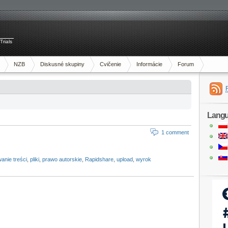
Trials
NZB
Diskusné skupiny
Cvičenie
Informácie
Forum
Lang
1 comment
owanie treści
,
pliki
,
prawo autorskie
,
Rapidshare
,
upload
,
wyrok