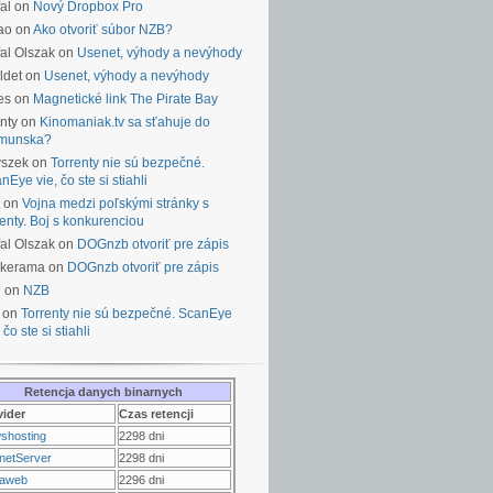
al on
Nový Dropbox Pro
ao on
Ako otvoriť súbor NZB?
al Olszak on
Usenet, výhody a nevýhody
ldet on
Usenet, výhody a nevýhody
es on
Magnetické link The Pirate Bay
nty on
Kinomaniak.tv sa sťahuje do
munska?
yszek on
Torrenty nie sú bezpečné.
nEye vie, čo ste si stiahli
on
Vojna medzi poľskými stránky s
renty. Boj s konkurenciou
al Olszak on
DOGnzb otvoriť pre zápis
lkerama on
DOGnzb otvoriť pre zápis
u on
NZB
 on
Torrenty nie sú bezpečné. ScanEye
 čo ste si stiahli
Retencja danych binarnych
vider
Czas retencji
shosting
2298 dni
netServer
2298 dni
raweb
2296 dni