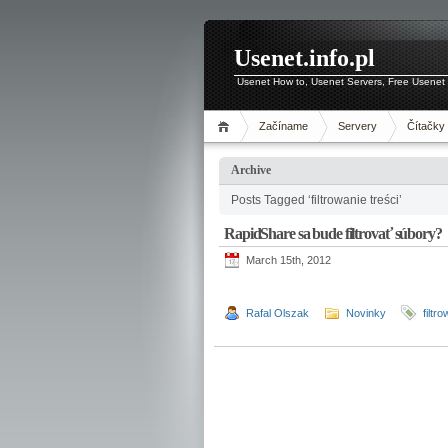
Usenet.info.pl
Usenet How to, Usenet Servers, Free Usenet 
Začíname
Servery
Čítačky
Archive
Posts Tagged ‘filtrowanie treści’
RapidShare sa bude filtrovať súbory?
March 15th, 2012
Rafal Olszak
Novinky
filtr