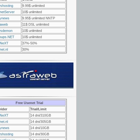
shosting
9.99$ unlimited
netServer
10$ unlimited
ynews
9.95$ unlimited NNTP
raweb
11$ DSL unlimited
sdemon
10$ unlimited
oups.NET
10$ unlimited
NeXT
37%-50%
et.nl
30%
Free Usenet Trial
vider
Trial/Limit
NeXT
14 dni/310GB
et.nl
14 dni/305GB
ynews
14 dni/10GB
shosting
14 dni/30GB