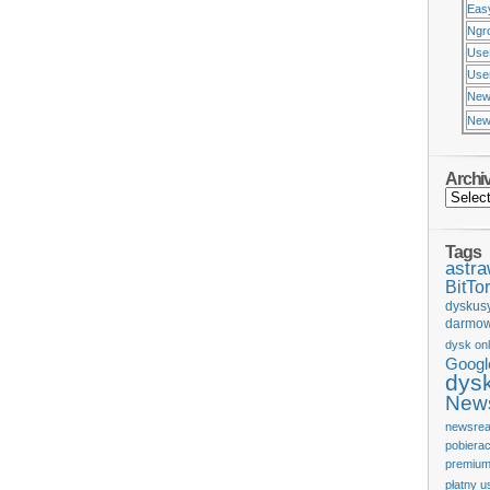
Eas
Ngr
Use
Usen
New
New
Archi
Tags
astr
BitTor
dyskus
darmow
dysk onl
Googl
dys
News
newsrea
pobiera
premium
płatny u