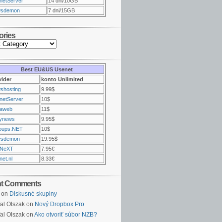
netServer
14 dni/10GB
sdemon
7 dni/15GB
ories
Best EU&US Usenet
vider
konto Unlimited
shosting
9.99$
netServer
10$
raweb
11$
ynews
9.95$
oups.NET
10$
sdemon
19.95$
NeXT
7.95€
et.nl
8.33€
nt Comments
on
Diskusné skupiny
al Olszak on
Nový Dropbox Pro
al Olszak on
Ako otvoriť súbor NZB?