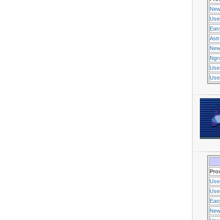
New
Use
Eas
Ast
New
Ngr
Use
Usen
Pro
Use
Usen
Eas
New