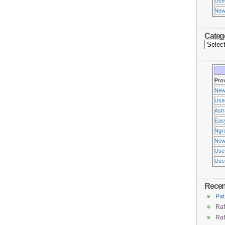
Use
New
Categ
Pro
New
Use
Ast
Eas
Ngr
New
Use
Usen
Rece
Pat
Raf
Raf