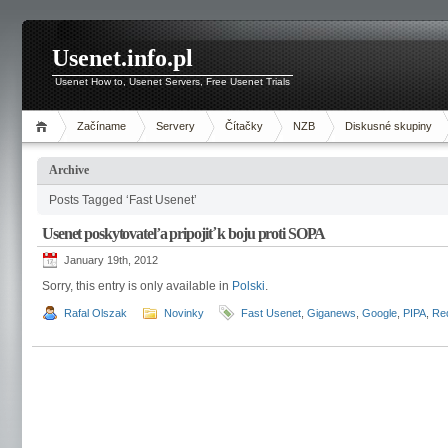
Usenet.info.pl
Usenet How to, Usenet Servers, Free Usenet Trials
Začíname
Servery
Čítačky
NZB
Diskusné skupiny
Archive
Posts Tagged ‘Fast Usenet’
Usenet poskytovateľa pripojiť k boju proti SOPA
January 19th, 2012
Sorry, this entry is only available in
Polski
.
Rafal Olszak
Novinky
Fast Usenet
,
Giganews
,
Google
,
PIPA
,
Red