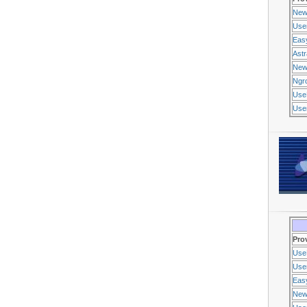
New
Use
Eas
Ast
New
Ngr
Use
Usen
Pro
Use
Usen
Eas
New