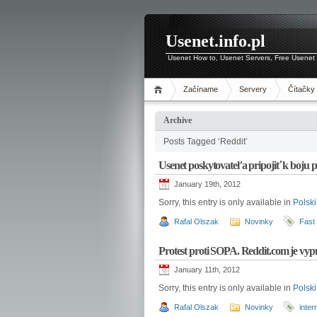
Usenet.info.pl
Usenet How to, Usenet Servers, Free Usenet 
Začíname
Servery
Čítačky
Archive
Posts Tagged ‘Reddit’
Usenet poskytovateľa pripojiť k boju 
January 19th, 2012
Sorry, this entry is only available in
Polski
Rafal Olszak
Novinky
Fast
Protest proti SOPA. Reddit.com je vyp
January 11th, 2012
Sorry, this entry is only available in
Polski
Rafal Olszak
Novinky
inter