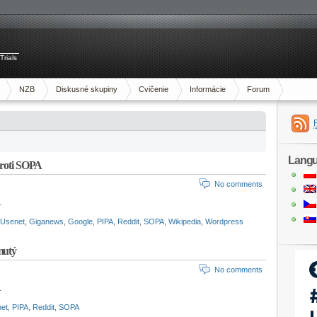
Trials
NZB
Diskusné skupiny
Cvičenie
Informácie
Forum
Lang
proti SOPA
No comments
.
 Usenet
,
Giganews
,
Google
,
PIPA
,
Reddit
,
SOPA
,
Wikipedia
,
Wordpress
nutý
No comments
.
net
,
PIPA
,
Reddit
,
SOPA