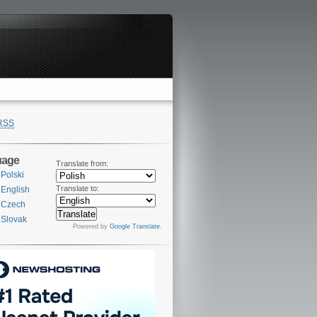
RSS
uage
Translate from:
Polski
Translate to:
English
Czech
Slovak
Powered by
Google Translate
.