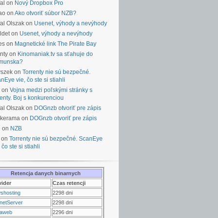
al on
Nový Dropbox Pro
ao on
Ako otvoriť súbor NZB?
al Olszak on
Usenet, výhody a nevýhody
ldet on
Usenet, výhody a nevýhody
es on
Magnetické link The Pirate Bay
nty on
Kinomaniak.tv sa sťahuje do
munska?
yszek on
Torrenty nie sú bezpečné.
nEye vie, čo ste si stiahli
on
Vojna medzi poľskými stránky s
renty. Boj s konkurenciou
al Olszak on
DOGnzb otvoriť pre zápis
lkerama on
DOGnzb otvoriť pre zápis
u on
NZB
 on
Torrenty nie sú bezpečné. ScanEye
 čo ste si stiahli
Retencja danych binarnych
vider
Czas retencji
shosting
2298 dni
netServer
2298 dni
raweb
2296 dni