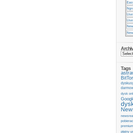
Eas
Ngr
Use
Usen
New
New
Archi
Tags
astr
BitTor
dyskus
darmow
dysk onl
Googl
dys
News
newsrea
pobiera
premium
płatny u