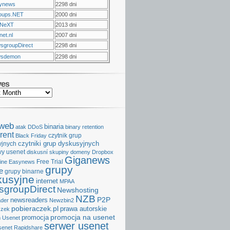
ynews
2298 dni
oups.NET
2000 dni
NeXT
2013 dni
et.nl
2007 dni
sgroupDirect
2298 dni
sdemon
2298 dni
ves
aweb
binaria
atak DDoS
binary retention
rent
czytnik grup
Black Friday
czytniki grup dyskusyjnych
yjnych
y usenet
diskusní skupiny
domeny
Dropbox
Giganews
Free Trial
ine
Easynews
grupy
e
grupy binarne
kusyjne
internet
MPAA
groupDirect
Newshosting
NZB
P2P
newsreaders
der
Newzbin2
pobieraczek.pl
prawa autorskie
czek
promocja na usenet
promocja
 Usenet
serwer usenet
senet
Rapidshare