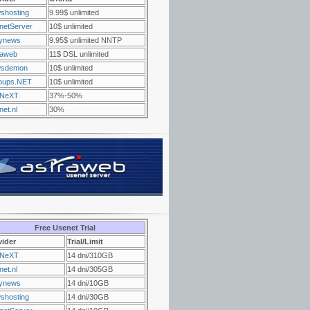
shosting
9.99$ unlimited
netServer
10$ unlimited
ynews
9.95$ unlimited NNTP
raweb
11$ DSL unlimited
sdemon
10$ unlimited
oups.NET
10$ unlimited
NeXT
37%-50%
et.nl
30%
Free Usenet Trial
vider
Trial/Limit
NeXT
14 dni/310GB
et.nl
14 dni/305GB
ynews
14 dni/10GB
shosting
14 dni/30GB