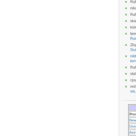
Raf
nik
Raf
ska
kol
twe
Ru
Zb
Sca
nikt
tor
Raf
sta
cp
red
vie,
Pro
New
Use
Ast