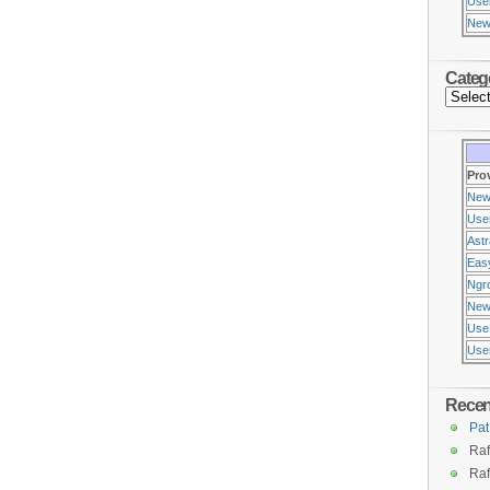
Use
New
Categ
Pro
New
Use
Ast
Eas
Ngr
New
Use
Usen
Rece
Pat
Raf
Raf