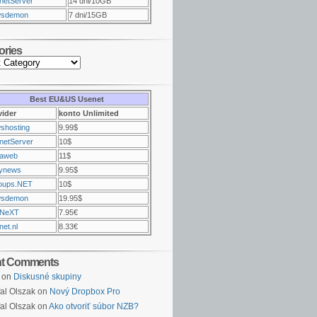
netServer
14 dni/10GB
sdemon
7 dni/15GB
ories
Best EU&US Usenet
vider
konto Unlimited
shosting
9.99$
netServer
10$
raweb
11$
ynews
9.95$
oups.NET
10$
sdemon
19.95$
NeXT
7.95€
et.nl
8.33€
nt Comments
on
Diskusné skupiny
al Olszak on
Nový Dropbox Pro
al Olszak on
Ako otvoriť súbor NZB?