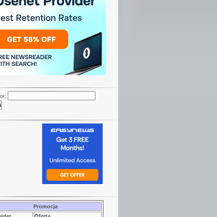
or:
Promocja
vider
Oferta