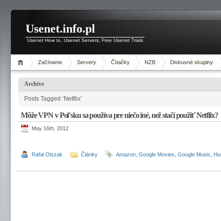
Usenet.info.pl
Usenet How to, Usenet Servers, Free Usenet Trials
Začíname
Servery
Čítačky
NZB
Diskusné skupiny
Archive
Posts Tagged ‘Netflix’
Môže VPN v Poľsku sa používa pre niečo iné, než stačí použiť Netflix?
May 16th, 2012
Rafal Olszak
Články
Amazon
,
Google Movies
,
Google Music
,
Hu