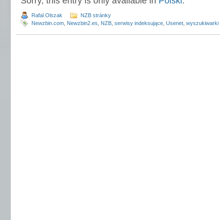
Sorry, this entry is only available in
Polski
.
Rafal Olszak
NZB stránky
Newzbin.com
,
Newzbin2.es
,
NZB
,
serwisy indeksujące
,
Usenet
,
wyszukiwarki