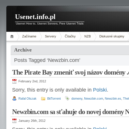
Usenet.info.pl
Usenet How to, Usenet Servers, Free Usenet Trials
Začíname
Servery
Čítačky
NZB
Diskusné skupiny
Archive
Posts Tagged ‘Newzbin.com’
The Pirate Bay zmeniť svoj ​​názov domény .
February 2nd, 2012
Sorry, this entry is only available in
Polski
.
Rafal Olszak
BitTorrent
domeny
,
Newzbin.com
,
Newzbin.es
,
TheP
Newzbin.com sa sťahuje do novej domény N
January 26th, 2012