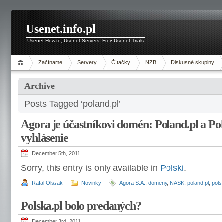
Usenet.info.pl
Usenet How to, Usenet Servers, Free Usenet Trials
Začíname
Servery
Čítačky
NZB
Diskusné skupiny
Archive
Posts Tagged ‘poland.pl’
Agora je účastníkovi domén: Poland.pl a P
vyhlásenie
December 5th, 2011
Sorry, this entry is only available in
Polski
.
Rafal Olszak
Novinky
Agora S.A.
,
domeny
,
NASK
,
poland.pl
,
pols
Polska.pl bolo predaných?
December 3rd, 2011